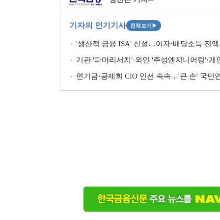
기자의 인기기사
전체보기
▶
'생산적 금융 ISA' 신설…이자·배당소득 전액 
기관 '파마리서치'·외인 '주성엔지니어링'·개인 '펩
연기금·공제회 CIO 인선 속속…'큰 손' 국