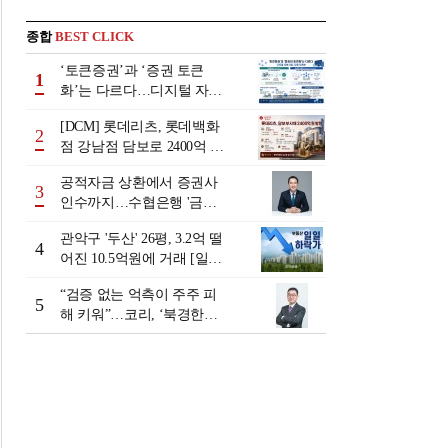
종합
BEST CLICK
‘토큰증권’과 ‘증권 토큰
1
화’는 다르다…디지털 자본
시장 다음 단계는
[DCM] 롯데리츠, 롯데백화
2
점 강남점 담보로 2400억 조
달…단기채 차환
공적자금 상환에서 증권사
3
인수까지…수협은행 '금융
그룹화' 25년 여정 [수협은
관악구 '두산' 26평, 3.2억 떨
행 금융그룹의 꿈①]
4
어진 10.5억원에 거래 [일일
하락가]
“검증 없는 억측이 주주 피
5
해 키워”…코리, ‘북경한미
미수채권 논란’ 정면 반박