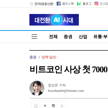
전체
증권
산업
유통·
증권
정책·일반
비트코인 사상 첫 700
정선은 기자
bravebambi@fntimes.com