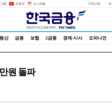
구독신청
로
부동산
금융
보험
2금융
경제·시사
오피니언
0만원 돌파