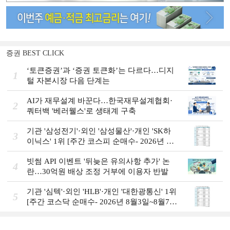
증권 BEST CLICK
‘토큰증권’과 ‘증권 토큰화’는 다르다…디지
1
털 자본시장 다음 단계는
AI가 재무설계 바꾼다…한국재무설계협회·
2
쿼터백 '베러웰스'로 생태계 구축
기관 '삼성전기'·외인 '삼성물산'·개인 'SK하
3
이닉스' 1위 [주간 코스피 순매수- 2026년 8
월3일~8월7일]
빗썸 API 이벤트 '뒤늦은 유의사항 추가' 논
4
란…30억원 배상 조정 거부에 이용자 반발
기관 '심텍'·외인 'HLB'·개인 '대한광통신' 1위
5
[주간 코스닥 순매수- 2026년 8월3일~8월7
일]