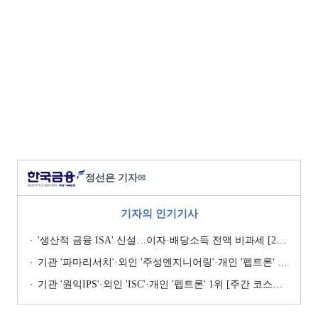
정선은 기자
✉
기자의 인기기사
'생산적 금융 ISA' 신설…이자·배당소득 전액 비과세 [2026 세제개편안]
기관 '파마리서치'·외인 '주성엔지니어링'·개인 '펩트론' 1위 [주간 코스닥 순매수- 2026년 7월27일~7월31일]
기관 '원익IPS'·외인 'ISC'·개인 '펩트론' 1위 [주간 코스닥 순매수- 2026년 7월6일~7월10일]