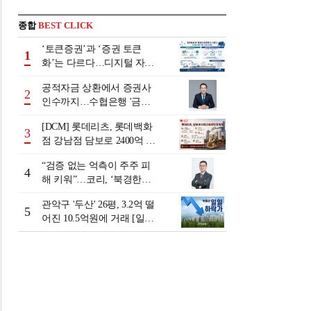
종합
BEST CLICK
‘토큰증권’과 ‘증권 토큰
1
화’는 다르다…디지털 자본
시장 다음 단계는
공적자금 상환에서 증권사
2
인수까지…수협은행 '금융
그룹화' 25년 여정 [수협은
[DCM] 롯데리츠, 롯데백화
행 금융그룹의 꿈①]
3
점 강남점 담보로 2400억 조
달…단기채 차환
“검증 없는 억측이 주주 피
4
해 키워”…코리, ‘북경한미
미수채권 논란’ 정면 반박
관악구 '두산' 26평, 3.2억 떨
5
어진 10.5억원에 거래 [일일
하락가]