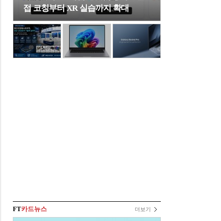
접 코칭부터 XR 실습까지 확대
FT
카드뉴스
더보기