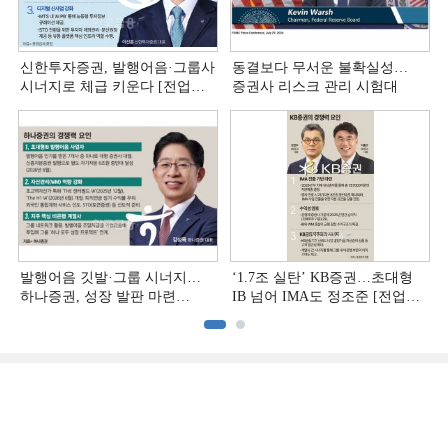
신한투자증권, 발행어음·그룹사
동결보다 무서운 불확실성…
시너지로 체급 키운다 [전업계
증권사 리스크 관리 시험대
추격하는 은행계 증권사 (4)]
발행어음 깃발·그룹 시너지…
‘1.7조 실탄’ KB증권…초대형
하나증권, 성장 발판 마련
IB 넘어 IMA도 정조준 [전업계
[전업계 추격하는 은행계
추격하는 은행계 증권사 (2)]
증권사 (3)]