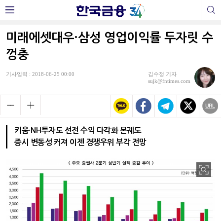
미래에셋대우·삼성 영업이익률 두자릿 수
껑충
기사입력 : 2018-06-25 00:00
김수정 기자
sujk@fntimes.com
키움·NH투자도 선전 수익 다각화 본궤도
증시 변동성 커져 이젠 경쟁우위 부각 전망