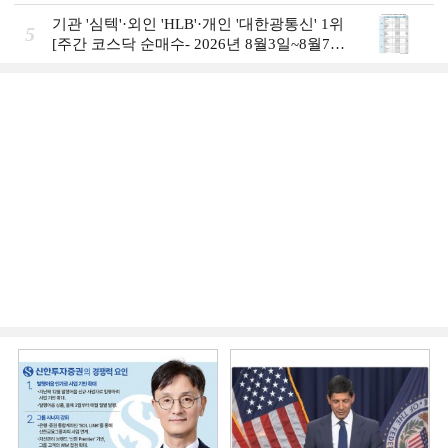
월3일~8월7일]
기관 '심텍'·외인 'HLB'·개인 '대한광통신' 1위
5
[주간 코스닥 순매수- 2026년 8월3일~8월7
일]