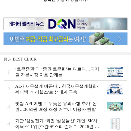
증권 BEST CLICK
‘토큰증권’과 ‘증권 토큰화’는 다르다…디지
1
털 자본시장 다음 단계는
AI가 재무설계 바꾼다…한국재무설계협회·
2
쿼터백 '베러웰스'로 생태계 구축
빗썸 API 이벤트 '뒤늦은 유의사항 추가' 논
3
란…30억원 배상 조정 거부에 이용자 반발
기관 '삼성전기'·외인 '삼성물산'·개인 'SK하
4
이닉스' 1위 [주간 코스피 순매수- 2026년 8