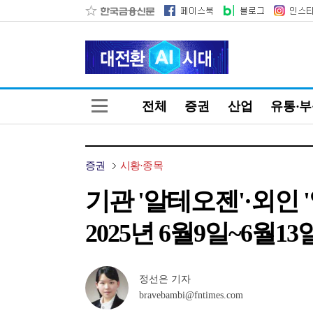
전체
증권
산업
유통·
증권
시황·종목
기관 '알테오젠'·외인 
2025년 6월9일~6월13
정선은 기자
bravebambi@fntimes.com