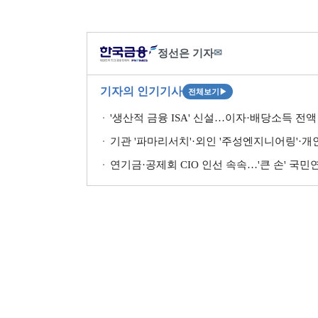
정선은 기자
✉
기자의 인기기사
전체보기
▶
'생산적 금융 ISA' 신설…이자·배당소득 전액 
기관 '파마리서치'·외인 '주성엔지니어링'·개인 '펩
연기금·공제회 CIO 인선 속속…'큰 손' 국