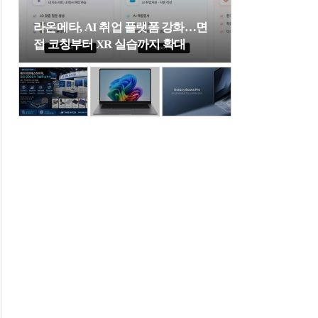
라온메타, AI 취업 플랫폼 강화…면
접 코칭부터 XR 실습까지 확대