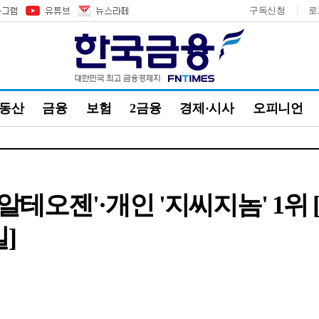
구독신청
로
부동산
금융
보험
2금융
경제·시사
오피니언
'알테오젠'·개인 '지씨지놈' 1위
일]