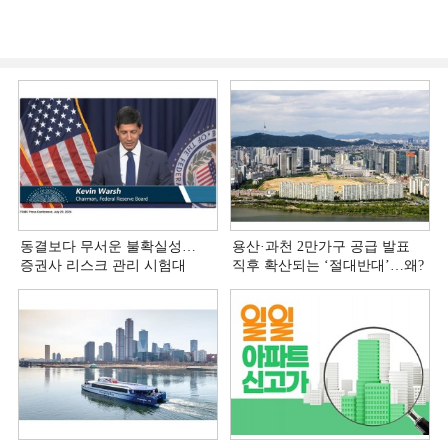
동결보다 무서운 불확실성…
용산·과천 2만가구 공급 발표
증권사 리스크 관리 시험대
직후 확산되는 ‘절대반대’…왜?