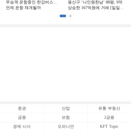
무승객 운항중인 한강버스…
용산구 ‘나인원한남’ 88평, 9억
언제 운항 재개될까
상승한 167억원에 거래 [일일
아파트 신고가]
증권
산업
유통·부동산
금융
보험
2금융
경제·시사
오피니언
KFT Topic