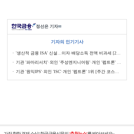
정선은 기자
✉
기자의 인기기사
'생산적 금융 ISA' 신설…이자·배당소득 전액 비과세 [2026 세제개편안]
기관 '파마리서치'·외인 '주성엔지니어링'·개인 '펩트론' 1위 [주간 코스닥 순매수- 2026년 7월27일~7월31일]
기관 '원익IPS'·외인 'ISC'·개인 '펩트론' 1위 [주간 코스닥 순매수- 2026년 7월6일~7월10일]
가장 핫한 경제 소식! 한국금융신문의
‘추천뉴스’
를 받아보세요~