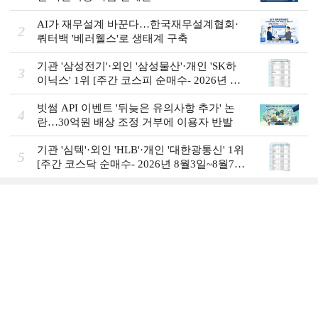
AI가 재무설계 바꾼다…한국재무설계협회·
2
쿼터백 '베러웰스'로 생태계 구축
기관 '삼성전기'·외인 '삼성물산'·개인 'SK하
3
이닉스' 1위 [주간 코스피 순매수- 2026년 8
월3일~8월7일]
빗썸 API 이벤트 '뒤늦은 유의사항 추가' 논
4
란…30억원 배상 조정 거부에 이용자 반발
기관 '심텍'·외인 'HLB'·개인 '대한광통신' 1위
5
[주간 코스닥 순매수- 2026년 8월3일~8월7
일]