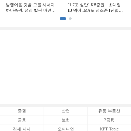
발행어음 깃발·그룹 시너지…
‘1.7조 실탄’ KB증권…초대형
하나증권, 성장 발판 마련
IB 넘어 IMA도 정조준 [전업계
[전업계 추격하는 은행계
추격하는 은행계 증권사 (2)]
증권사 (3)]
증권
산업
유통·부동산
금융
보험
2금융
경제·시사
오피니언
KFT Topic