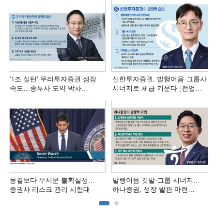
'1조 실탄' 우리투자증권 성장
신한투자증권, 발행어음·그룹사
속도…종투사 도약 박차
시너지로 체급 키운다 [전업계
[전업계 추격하는 은행계
추격하는 은행계 증권사 (4)]
증권사 (5)]
동결보다 무서운 불확실성…
발행어음 깃발·그룹 시너지…
증권사 리스크 관리 시험대
하나증권, 성장 발판 마련
[전업계 추격하는 은행계
증권사 (3)]