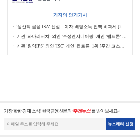
기자의 인기기사
'생산적 금융 ISA' 신설…이자·배당소득 전액 비과세 [2026 세제개편안]
기관 '파마리서치'·외인 '주성엔지니어링'·개인 '펩트론' 1위 [주간 코스닥 순매수- 2026년 7월27일~7월31일]
기관 '원익IPS'·외인 'ISC'·개인 '펩트론' 1위 [주간 코스닥 순매수- 2026년 7월6일~7월10일]
가장 핫한 경제 소식! 한국금융신문의
‘추천뉴스’
를 받아보세요~
뉴스레터 신청