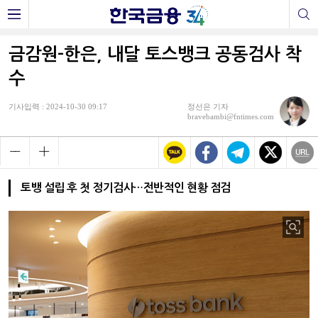
금감원-한은, 내달 토스뱅크 공동검사 착
수
기사입력 : 2024-10-30 09:17
정선은 기자
bravebambi@fntimes.com
토뱅 설립 후 첫 정기검사…전반적인 현황 점검