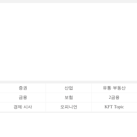
증권
산업
유통·부동산
금융
보험
2금융
경제·시사
오피니언
KFT Topic
전체서비스
Copyrightⓒ
한국금융신문 All Rights Reserved.