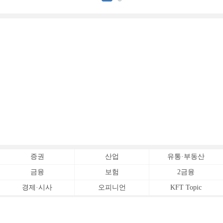
증권
산업
유통·부동산
금융
보험
2금융
경제·시사
오피니언
KFT Topic
전체서비스