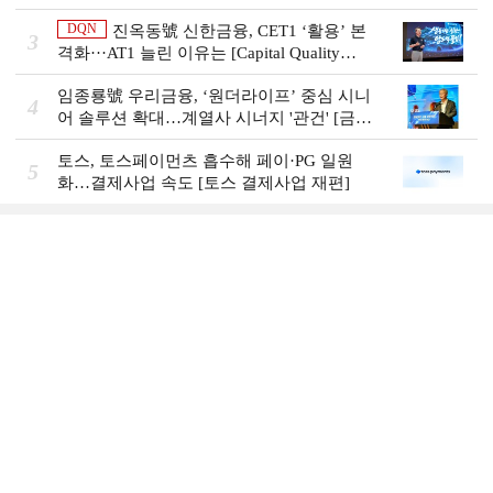
비즈니스 돋보기]
DQN
진옥동號 신한금융, CET1 ‘활용’ 본
3
격화···AT1 늘린 이유는 [Capital Quality
Review]
임종룡號 우리금융, ‘원더라이프’ 중심 시니
4
어 솔루션 확대…계열사 시너지 '관건' [금융
시니어 비즈니스 돋보기]
토스, 토스페이먼츠 흡수해 페이·PG 일원
5
화…결제사업 속도 [토스 결제사업 재편]