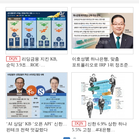
DQN
리딩금융 지킨 KB,
이호성號 하나은행, 맞춤
순익 3.9조…ROE·
포트폴리오로 IRP 1위 정조준
비용효율성까지 선두 [2026
[은행권 연금 방어전]
이
상반기 금융 리그테이블]
DQN
‘AI 상담’ KB·‘오픈 API’ 신한…
신한 6.9% 상한·하나
핀테크 전략 엇갈렸다
5.5% 고정…4대은행
중금리대출 승부수
이