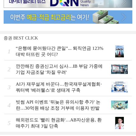
증권 BEST CLICK
“은행에 묻어뒀다간 큰일”... 퇴직연금 123%
1
대박 터뜨린 곳 어디?
깐깐해진 증권신고서 심사…IB 부담 가중에
2
기업 자금조달 '차질 우려'
AI가 재무설계 바꾼다…한국재무설계협회·
3
쿼터백 '베러웰스'로 생태계 구축
빗썸 API 이벤트 '뒤늦은 유의사항 추가' 논
4
란…30억원 배상 조정 거부에 이용자 반발
해외펀드도 '빨리 현금화'…AB자산운용, 환
5
매주기 최대 3일 단축