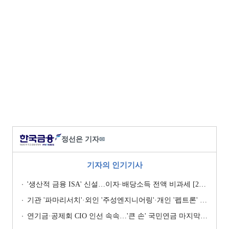
정선은 기자
✉
기자의 인기기사
'생산적 금융 ISA' 신설…이자·배당소득 전액 비과세 [2026 세제개편안]
기관 '파마리서치'·외인 '주성엔지니어링'·개인 '펩트론' 1위 [주간 코스닥 순매수- 2026년 7월27일~7월31일]
연기금·공제회 CIO 인선 속속…'큰 손' 국민연금 마지막 타자