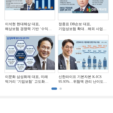
이석현 현대해상 대표,
정종표 DB손보 대표,
해상보험 경쟁력 기반 ‘수익
기업성보험 확대…해외 사업
다변화ʼ [손보사 일반보험 전략
다변화 [손보사 일반보험 전략
(3)]
(2)]
이문화 삼성화재 대표, 미래
신한라이프 기본자본 K-ICS
먹거리 ‘기업보험’ 고도화
95.93%…위험액 관리 난이도
[손보사 일반보험 전략 (1)]
상승 [보험사 기본자본 점검]