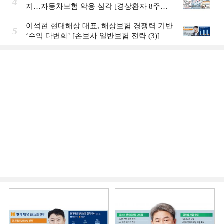
4
지…자동차보험 악용 심각 [경상환자 8주룰
도입 초읽기]
이석현 현대해상 대표, 해상보험 경쟁력 기반
5
‘수익 다변화ʼ [손보사 일반보험 전략 (3)]