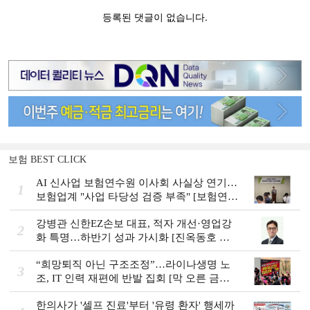
보험 BEST CLICK
AI 신사업 보험연수원 이사회 사실상 연기…
1
보험업계 "사업 타당성 검증 부족" [보험연수
원 AI사업 논란]
강병관 신한EZ손보 대표, 적자 개선·영업강
2
화 특명…하반기 성과 가시화 [진옥동호 신
한금융, 부스트업 점검]
“희망퇴직 아닌 구조조정”…라이나생명 노
3
조, IT 인력 재편에 반발 집회 [막 오른 금융
권 하투(夏鬪)]
한의사가 '셀프 진료'부터 '유령 환자' 행세까