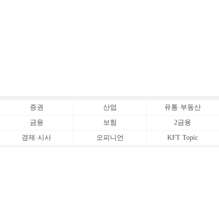
증권
산업
유통·부동산
금융
보험
2금융
경제·시사
오피니언
KFT Topic
전체서비스
Copyrightⓒ
한국금융신문 All Rights Reserved.