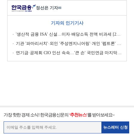
정선은 기자
✉
기자의 인기기사
'생산적 금융 ISA' 신설…이자·배당소득 전액 비과세 [2026 세제개편안]
기관 '파마리서치'·외인 '주성엔지니어링'·개인 '펩트론' 1위 [주간 코스닥 순매수- 2026년 7월27일~7월31일]
연기금·공제회 CIO 인선 속속…'큰 손' 국민연금 마지막 타자
가장 핫한 경제 소식! 한국금융신문의
‘추천뉴스’
를 받아보세요~
뉴스레터 신청