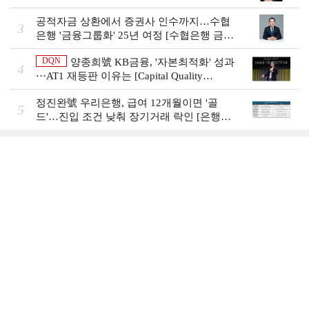
비즈니스 돋보기]
공적자금 상환에서 증권사 인수까지…수협
3
은행 '금융그룹화' 25년 여정 [수협은행 금융
그룹의 꿈①]
DQN
양종희號 KB금융, '자본최적화' 성과
4
···AT1 재등판 이유는 [Capital Quality
Review]]
정진완號 우리은행, 급여 12개월이면 '골
5
드'…진입 조건 낮춰 장기거래 락인 [은행권
머니무브 대응 전략]