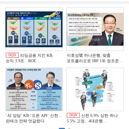
DQN
리딩금융 지킨 KB,
이호성號 하나은행, 맞춤
순익 3.9조…ROE·
포트폴리오로 IRP 1위 정조준
비용효율성까지 선두 [2026
[은행권 연금 방어전]
이
상반기 금융 리그테이블]
DQN
‘AI 상담’ KB·‘오픈 API’ 신한…
신한 6.9% 상한·하나
핀테크 전략 엇갈렸다
5.5% 고정…4대은행
중금리대출 승부수
이