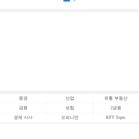
증권
산업
유통·부동산
금융
보험
2금융
경제·시사
오피니언
KFT Topic
전체서비스