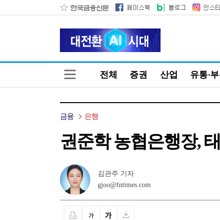
전체
증권
산업
유통·
금융
은행
권준학 농협은행장, 태
김관주 기자
gjoo@fntimes.com