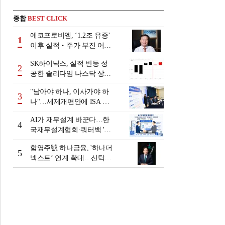
종합
BEST CLICK
에코프로비엠, ‘1.2조 유증’
1
이후 실적‧주가 부진 어쩌
나
SK하이닉스, 실적 반등 성
2
공한 솔리다임 나스닥 상장
검토
"남아야 하나, 이사가야 하
3
나"…세제개편안에 ISA 투
자자 셈법 복잡
AI가 재무설계 바꾼다…한
4
국재무설계협회·쿼터백 '베
러웰스'로 생태계 구축
함영주號 하나금융, '하나더
5
넥스트‘ 연계 확대…신탁수
수료 2배 증가 효과 [금융 시
니어 비즈니스 돋보기]