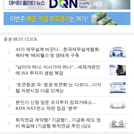
증권 BEST CLICK
AI가 재무설계 바꾼다…한국재무설계협회·
1
쿼터백 '베러웰스'로 생태계 구축
"남아야 하나, 이사가야 하나"…세제개편안
2
에 ISA 투자자 셈법 복잡
‘토큰증권’과 ‘증권 토큰화’는 다르다…디지
3
털 자본시장 다음 단계는
본인가 신청 앞둔 조각투자 장외거래소…
4
KDX·NXT컨소 막판 점검 ‘분주’
퇴직연금 계약형? 기금형?…기금화 제도 정
5
비 뭐길래 [기금형 퇴직연금 추진 (상)]