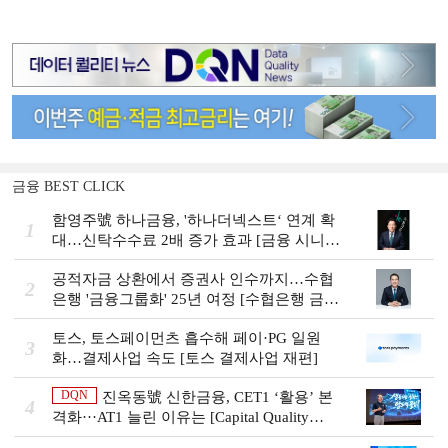
금융 BEST CLICK
함영주號 하나금융, '하나더넥스트‘ 연계 확
1
대…신탁수수료 2배 증가 효과 [금융 시니어
비즈니스 돋보기]
공적자금 상환에서 증권사 인수까지…수협
2
은행 '금융그룹화' 25년 여정 [수협은행 금융
그룹의 꿈①]
토스, 토스페이먼츠 흡수해 페이·PG 일원
3
화…결제사업 속도 [토스 결제사업 재편]
DQN
진옥동號 신한금융, CET1 ‘활용’ 본
4
격화···AT1 늘린 이유는 [Capital Quality
Review]