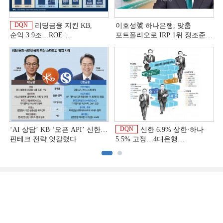
DQN
리딩금융 지킨 KB,
이호성號 하나은행, 맞춤
순익 3.9조…ROE·
포트폴리오로 IRP 1위 정조준
비용효율성까지 선두 [2026
[은행권 연금 방어전]
이
상반기 금융 리그테이블]
DQN
‘AI 상담’ KB·‘오픈 API’ 신한…
신한 6.9% 상한·하나
핀테크 전략 엇갈렸다
5.5% 고정…4대은행
중금리대출 승부수
이