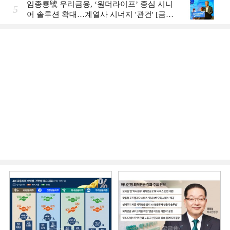
임종룡號 우리금융, ‘원더라이프’ 중심 시니
5
어 솔루션 확대…계열사 시너지 '관건' [금융
시니어 비즈니스 돋보기]