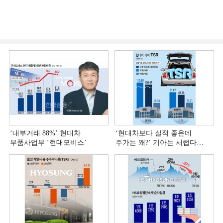
‘내부거래 88%ʼ 현대차
‘현대차보다 실적 좋은데
부품사업부 ‘현대모비스ʼ
주가는 왜?ʼ 기아는 서럽다
[정답은 TSR]