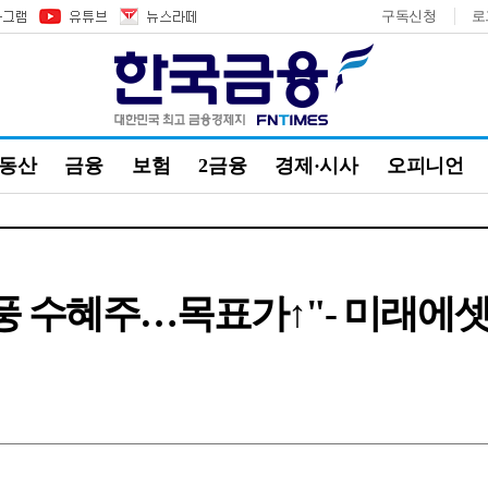
구독신청
로
부동산
금융
보험
2금융
경제·시사
오피니언
열풍 수혜주…목표가↑"- 미래에