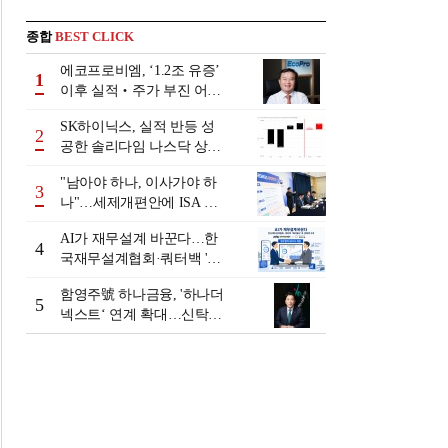
종합
BEST CLICK
에코프로비엠, ‘1.2조 유증’
1
이후 실적‧주가 부진 어쩌
나
SK하이닉스, 실적 반등 성
2
공한 솔리다임 나스닥 상장
검토
"남아야 하나, 이사가야 하
3
나"…세제개편안에 ISA 투
자자 셈법 복잡
AI가 재무설계 바꾼다…한
4
국재무설계협회·쿼터백 '베
러웰스'로 생태계 구축
함영주號 하나금융, '하나더
5
넥스트‘ 연계 확대…신탁수
수료 2배 증가 효과 [금융 시
니어 비즈니스 돋보기]