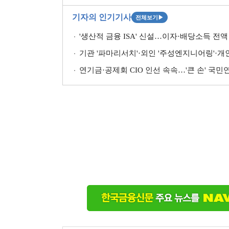
기자의 인기기사
전체보기
▶
'생산적 금융 ISA' 신설…이자·배당소득 전액 
기관 '파마리서치'·외인 '주성엔지니어링'·개인 '펩
연기금·공제회 CIO 인선 속속…'큰 손' 국