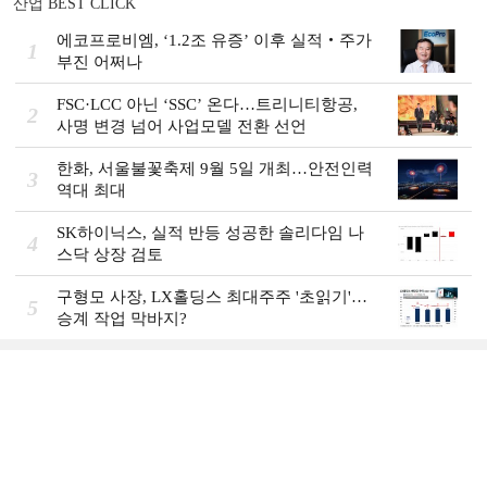
산업 BEST CLICK
에코프로비엠, ‘1.2조 유증’ 이후 실적‧주가
1
부진 어쩌나
FSC·LCC 아닌 ‘SSC’ 온다…트리니티항공,
2
사명 변경 넘어 사업모델 전환 선언
한화, 서울불꽃축제 9월 5일 개최…안전인력
3
역대 최대
SK하이닉스, 실적 반등 성공한 솔리다임 나
4
스닥 상장 검토
구형모 사장, LX홀딩스 최대주주 '초읽기'…
5
승계 작업 막바지?