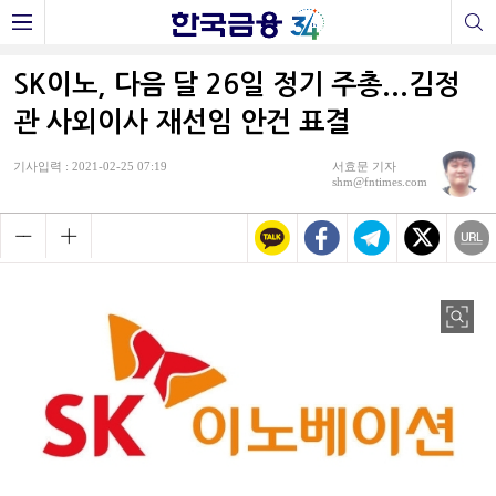
SK이노, 다음 달 26일 정기 주총...김정
관 사외이사 재선임 안건 표결
기사입력 : 2021-02-25 07:19
서효문 기자
shm@fntimes.com