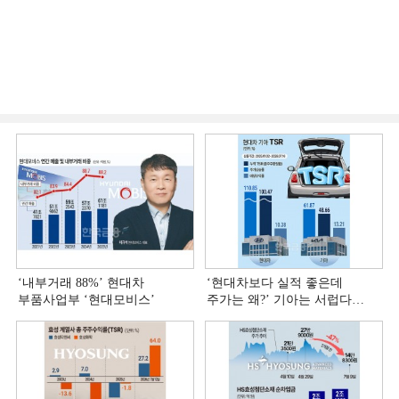
‘내부거래 88%ʼ 현대차
‘현대차보다 실적 좋은데
부품사업부 ‘현대모비스ʼ
주가는 왜?ʼ 기아는 서럽다
[정답은 TSR]