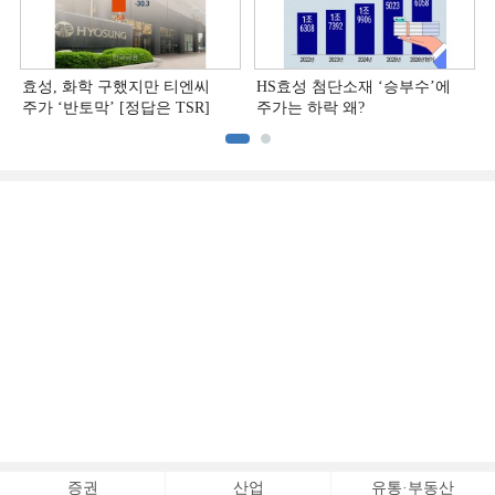
효성, 화학 구했지만 티엔씨
HS효성 첨단소재 ‘승부수’에
주가 ‘반토막’ [정답은 TSR]
주가는 하락 왜?
증권
산업
유통·부동산