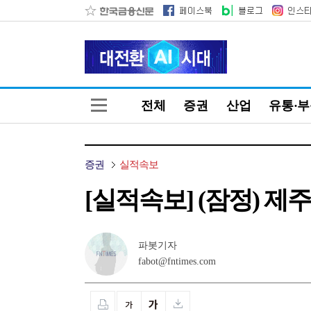
전체
증권
산업
유통·
증권
실적속보
[실적속보] (잠정) 제주항
파봇기자
fabot@fntimes.com