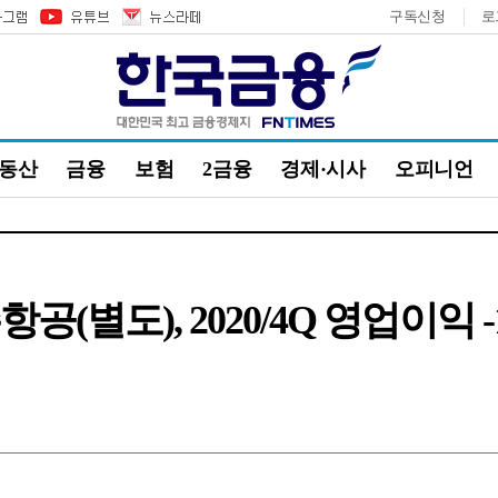
구독신청
로
부동산
금융
보험
2금융
경제·시사
오피니언
공(별도), 2020/4Q 영업이익 -1