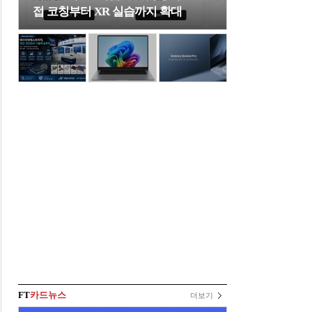
접 코칭부터 XR 실습까지 확대
FT
카드뉴스
더보기