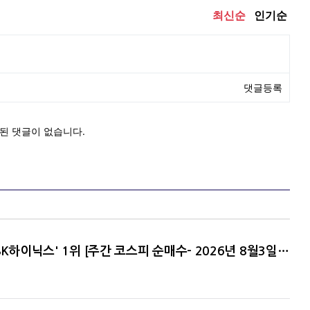
기관 '삼성전기'·외인 '삼성물산'·개인 'SK하이닉스' 1위 [주간 코스피 순매수- 2026년 8월3일~8월7일]