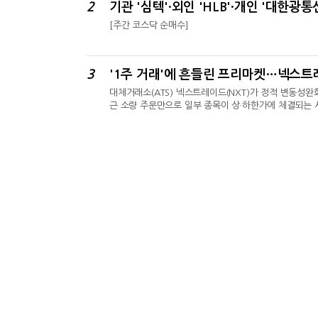
2
기관 '심텍'·외인 'HLB'·개인 '대한광통
[주간 코스닥 순매수]
3
'1주 거래'에 흔들린 프리마켓…넥스트
대체거래소(ATS) 넥스트레이드(NXT)가 정적 변동성완
근 소량 주문만으로 일부 종목이 상·하한가에 체결되는 
일 ‘넥스트레이드 프리마켓 SK하이닉스 하한가 사례에 대한
하한가 주문을 제한한다고 밝혔다.1주 거래에도 상·하한
달 들어서도 삼성전기와 알테오젠이 각각 1주 매수만으로