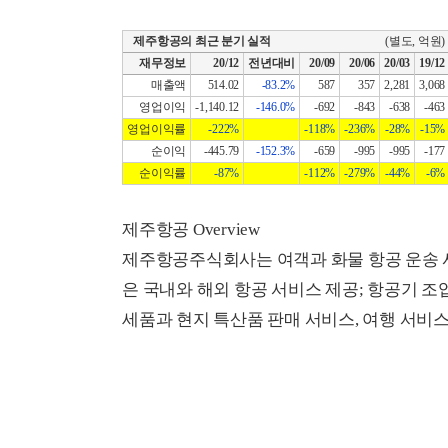
제주항공의 최근 분기 실적
(별도, 억원)
재무정보
20/12
전년대비
20/09
20/06
20/03
19/12
매출액
514.02
-83.2%
587
357
2,281
3,068
영업이익
-1,140.12
-146.0%
-692
-843
-638
-463
영업이익률
-222%
-118%
-236%
-28%
-15%
순이익
-445.79
-152.3%
-659
-995
-995
-177
순이익률
-87%
-112%
-279%
-44%
-6%
제주항공 Overview
제주항공주식회사는 여객과 화물 항공 운송 
은 국내와 해외 항공 서비스 제공; 항공기 조업
세품과 현지 특산품 판매 서비스, 여행 서비