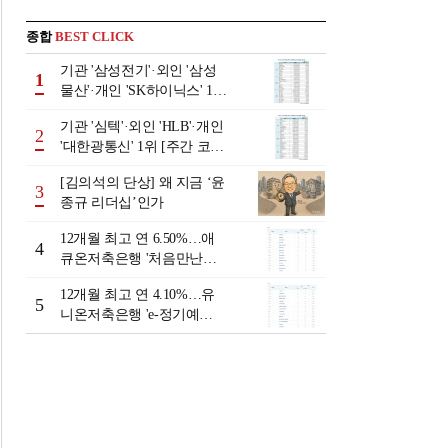
종합
BEST CLICK
기관 '삼성전기'·외인 '삼성
1
물산'·개인 'SK하이닉스' 1위
[주간 코스피 순매수- 2026
기관 '심텍'·외인 'HLB'·개인
년 8월3일~8월7일]
2
'대한광통신' 1위 [주간 코스
닥 순매수- 2026년 8월3일~8
[김의석의 단상] 왜 지금 ‘윤
월7일]
3
종규 리더십’인가
12개월 최고 연 6.50%…애
4
큐온저축은행 '처음만난적
금'[이주의 저축은행 적금금
12개월 최고 연 4.10%…유
리-8월 2주]
5
니온저축은행 'e-정기예
금'[이주의 저축은행 예금금
리-8월 2주]