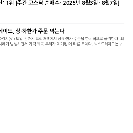
신' 1위 [주간 코스닥 순매수- 2026년 8월3일~8월7일]
레이드, 상·하한가 주문 막는다
화장치(VI) 도입 전까지 프리마켓에서 상·하한가 주문을 한시적으로 금지한다. 최
사례가 발생하면서 가격 왜곡 우려가 제기된 데 따른 조치다. 넥스트레이드는 7
 설명’ 자료를 통해 오는 12일부터 정적VI 제도 도입 전까지 프리마켓 내 상·
가…가격 왜곡 우려지난달 28일 SK하이닉스 1주가 하한가에 체결된 데 이어 이
 상한가를 기록했다. 지난 6일에는 SK하이