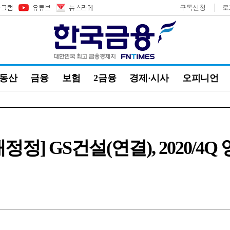
구독신청
로
부동산
금융
보험
2금융
경제·시사
오피니언
정정] GS건설(연결), 2020/4Q 