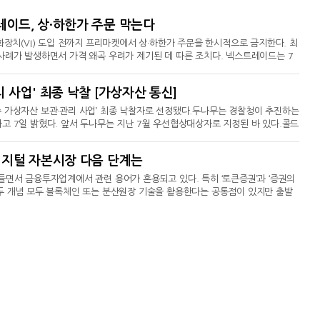
레이드, 상·하한가 주문 막는다
화장치(VI) 도입 전까지 프리마켓에서 상·하한가 주문을 한시적으로 금지한다. 최
사례가 발생하면서 가격 왜곡 우려가 제기된 데 따른 조치다. 넥스트레이드는 7
 설명’ 자료를 통해 오는 12일부터 정적VI 제도 도입 전까지 프리마켓 내 상·
가…가격 왜곡 우려지난달 28일 SK하이닉스 1주가 하한가에 체결된 데 이어 이
 사업' 최종 낙찰 [가상자산 통신]
 상한가를 기록했다. 지난 6일에는 SK하이
 가상자산 보관·관리 사업’ 최종 낙찰자로 선정됐다.두나무는 경찰청이 추진하는
고 7일 밝혔다. 앞서 두나무는 지난 7월 우선협상대상자로 지정된 바 있다.콜드
이번 사업은 경찰청이 수사 과정에서 압수한 디지털자산을 안전하게 보관하고 효율
. 계약 기간은 1년이다.압수 디지털자산은 두나무의 디지털자산 수탁 서비스인
디지털 자본시장 다음 단계는
터디는 야간과 휴일에도 공백 없이 운영
 접어들면서 금융투자업계에서 관련 용어가 혼용되고 있다. 특히 ‘토큰증권’과 ‘증권의
두 개념 모두 블록체인 또는 분산원장 기술을 활용한다는 공통점이 있지만 출발
있거나 전통적인 방식으로 유통하기 어려웠던 자산·권리를 증권으로 구조화해 제도
장에 존재하는 주식·채권 등 정형증권을 디지털 원장 위에서 발행·거래·결제하
행을 앞두고 이 같은 개념을 구분해야