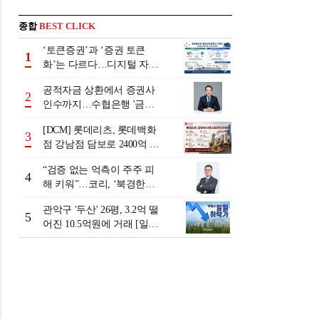
종합
BEST CLICK
‘토큰증권’과 ‘증권 토큰
1
화’는 다르다…디지털 자본
시장 다음 단계는
공적자금 상환에서 증권사
2
인수까지…수협은행 '금융
그룹화' 25년 여정 [수협은
[DCM] 롯데리츠, 롯데백화
행 금융그룹의 꿈①]
3
점 강남점 담보로 2400억 조
달…단기채 차환
“검증 없는 억측이 주주 피
4
해 키워”…코리, ‘북경한미
미수채권 논란’ 정면 반박
관악구 '두산' 26평, 3.2억 떨
5
어진 10.5억원에 거래 [일일
하락가]