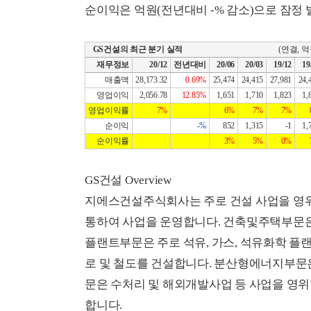
순이익은 억원(전년대비 -% 감소)으로 잠정 
GS건설의 최근 분기 실적
(연결, 억
재무정보
20/12
전년대비
20/06
20/03
19/12
19
매출액
28,173.32
0.69%
25,474
24,415
27,981
24,
영업이익
2,056.78
12.85%
1,651
1,710
1,823
1,
영업이익률
7%
6%
7%
7%
순이익
-%
852
1,315
-1
1,
순이익률
3%
5%
0%
GS건설 Overview
지에스건설주식회사는 주로 건설 사업을 영위
통하여 사업을 운영합니다. 건축및주택부문은 
플랜트부문은 주로 석유, 가스, 석유화학 플랜
로 및 철도를 건설합니다. 분산형에너지부문은
문은 수처리 및 해외개발사업 등 사업을 영위
합니다.