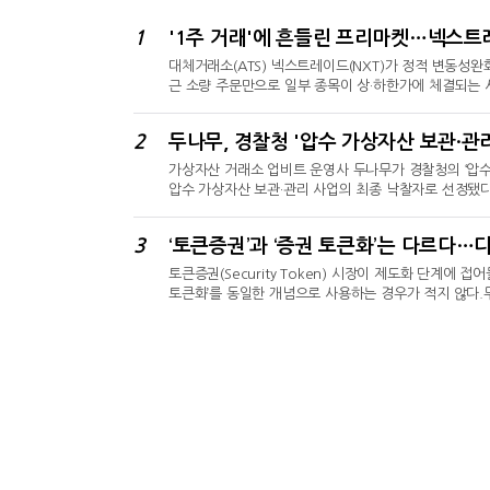
1
'1주 거래'에 흔들린 프리마켓…넥스트
대체거래소(ATS) 넥스트레이드(NXT)가 정적 변동성완
근 소량 주문만으로 일부 종목이 상·하한가에 체결되는 
일 ‘넥스트레이드 프리마켓 SK하이닉스 하한가 사례에 대한
하한가 주문을 제한한다고 밝혔다.1주 거래에도 상·하한
2
두나무, 경찰청 '압수 가상자산 보관·관리
달 들어서도 삼성전기와 알테오젠이 각각 1주 매수만으로
가상자산 거래소 업비트 운영사 두나무가 경찰청의 ‘압수
압수 가상자산 보관·관리 사업의 최종 낙찰자로 선정됐다
월렛 기반…365일 24시간 실시간 대응 관제 인프라
적으로 관리할 수 있는 체계를 구축하기 위해 추진됐다
3
‘토큰증권’과 ‘증권 토큰화’는 다르다…
‘업비트 커스터디’를 통해 보관·관리된다. 업비트 커스
토큰증권(Security Token) 시장이 제도화 단계에
토큰화’를 동일한 개념으로 사용하는 경우가 적지 않다.
점과 목적은 다르다. 토큰증권이 기존 금융시장 밖에 
권에 편입하는 과정이라면, 증권의 토큰화는 이미 자본시
는 방식으로 전환하는 개념에 가깝다.토큰증권 제도 시