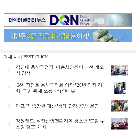
경제·시사 BEST CLICK
김경대 용산구청장, 이촌치안센터 이전 개소
1
식 참석
'6선' 장정호 용산구의회 의장 "20년 의정 경
2
험, 구민 위해 쓰겠다" [인터뷰]
3
마포구, 중장년 대상 '생태 감각 공방' 운영
강원랜드, 석탄산업전환지역 청소년 '드림 부
4
스팅 캠프' 개최