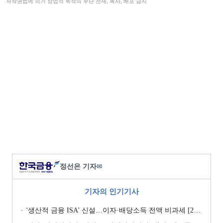
저작권법에 의거 상업적 목적의 무단 전재, 복사, 배포 금지
정선은 기자
✉
기자의 인기기사
'생산적 금융 ISA' 신설…이자·배당소득 전액 비과세 [2026 세제개편안]