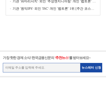
기관 '파마리서치'·외인 '주성엔지니어링'·개인 '펩트론' 1위 [주간 코스닥 순매수- 2026년 7월27일~7월31일]
기관 '원익IPS'·외인 'ISC'·개인 '펩트론' 1위 [주간 코스닥 순매수- 2026년 7월6일~7월10일]
가장 핫한 경제 소식! 한국금융신문의
‘추천뉴스’
를 받아보세요~
뉴스레터 신청