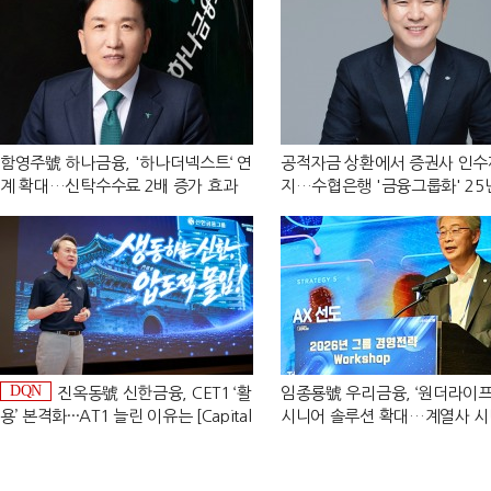
함영주號 하나금융, '하나더넥스트‘ 연
공적자금 상환에서 증권사 인수
계 확대…신탁수수료 2배 증가 효과
지…수협은행 '금융그룹화' 25
[금융 시니어 비즈니스 돋보기]
[수협은행 금융그룹의 꿈①]
DQN
진옥동號 신한금융, CET1 ‘활
임종룡號 우리금융, ‘원더라이프
용’ 본격화···AT1 늘린 이유는 [Capital
시니어 솔루션 확대…계열사 
Quality Review]
'관건' [금융 시니어 비즈니스 