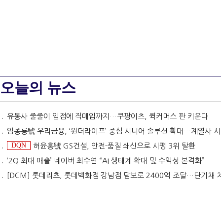
오늘의 뉴스
유통사 줄줄이 입점에 직매입까지…쿠팡이츠, 퀵커머스 판 키운다
임종룡號 우리금융, ‘원더라이프’ 중심 시니어 솔루션 확대…계열사 시너지 '관건' [금융 시니어 비즈니스
DQN
허윤홍號 GS건설, 안전·품질 쇄신으로 시평 3위 탈환
‘2Q 최대 매출’ 네이버 최수연 “AI 생태계 확대 및 수익성 본격화”
[DCM] 롯데리츠, 롯데백화점 강남점 담보로 2400억 조달…단기채 