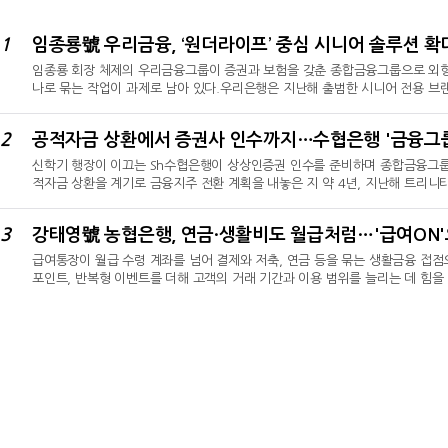
1
임종룡 회장 체제의 우리금융그룹이 증권과 보험을 갖춘 종합금융그룹으로 외형
나로 묶는 작업이 과제로 남아 있다.우리은행은 지난해 출범한 시니어 전용 브랜
하고 있으나, 동양생명·ABL생명과 우리투자증권까지 포괄하는 그룹 차원의 시
시니어 금융상품 라인업을 확대하고 중장기적으로 실버타운 등 주거 편의사업까
2
은행의 고객 기반과 보험사의 건강·간병 역량, 증권사의 자산운용 기능을 하나의
신학기 행장이 이끄는 Sh수협은행이 상상인증권 인수를 준비하며 종합금융그룹을 
적자금 상환을 계기로 금융지주 전환 계획을 내놓은 지 약 4년, 지난해 트리니
만이다.금융권에 따르면 수협은행은 상상인증권 인수를 위한 작업을 진행하고 있
직 공개되지 않았지만, 거래가 성사되면 수협은행은 은행과 자산운용에 이어 증
3
별 증권사 매입을 넘어 2022년부터 이어져 온 수협의 금융지주 구상을 다시 
급여통장이 월급 수령 계좌를 넘어 결제와 저축, 연금 등을 묶는 생활금융 접
포인트, 반복형 이벤트를 더해 고객의 거래 기간과 이용 범위를 늘리는 데 힘을
생활비 등 비정기 수입까지 급여로 인정해 고객 진입 범위를 넓혔다. 급여 수령
등 후속 거래로 연결하는 방식이다. 올해 6월 말 예수금이 지난해 말보다 18
금을 주거래 관계로 전환해 수신 기반을 다지는 데 초점을 맞췄다.비정기 소득