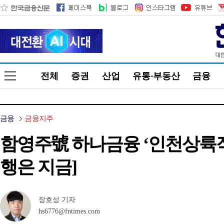
전체
증권
산업
유통·부동산
금융
금융
금융지주
함영주號 하나금융 ‘인천상륙
행은 지금]
장호성 기자
hs6776@fntimes.com