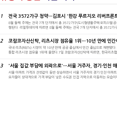
1
전국 3572가구 청약…김포시 '한강 푸르지오 리버프론트
8월 둘째 주에는 전국 7개 단지에서 총 3572가구(도시형생활주택·오피스텔·공
행된다. 리얼투데이에 따르면 8월 둘째 주에는 전국 7개 단지에서 총 3572
복주택 제외)의 청약 접수가 진행된다. 이와 함께 모델하우스 3곳이 개관하고, 
예정이다.◇ 김포·세종·부산 등 전국 7곳 청약 진행가장 규모가 큰 공급은 경
2
코람코자산신탁, 리츠시장 점유율 1위…10년 만에 민간
트'다. 시행사 한강시네폴리스개발은 오는 11일 이 단지의 1순위 청약을 받는다
국내 리츠(REITs) 시장이 약 10년 만에 공공 중심에서 민간 중심으로 재편됐
통합 리츠시장 점유율 1위에 올랐다.7일 코람코자산신탁에 따르면, 한국리츠협회
코람코자산신탁이 총자산(AUM) 16조3574억 원을 운용하며 시장점유율 12
발표했다.코람코자산신탁은 6월 말 기준 48개 리츠를 운용했다. 그동안 선두를 유
3
'서울 집값 부담에 외곽으로'…서울 거주자, 경기·인천 매
장점유율 12.7%로 근소한 차이의 2위를 기록했다. 한국리츠협회는 민관 통합 
서울 아파트 가격과 전셋값이 동반 상승하면서 서울 거주자의 경기·인천 아파트 
요자들이 상대적으로 가격 부담이 낮은 수도권 인접 지역으로 이동하는 모습이
는 분위기다.30일 한국부동산원의 '매입자거주지별 아파트매매거래현황'에 따르면
건으로 집계됐다. 이 가운데 서울 거주자의 매수는 1만2238건으로 전체의 15.
3.03%포인트 상승한 수치로, 2022년(18.38%) 이후 가장 높은 비중이다.