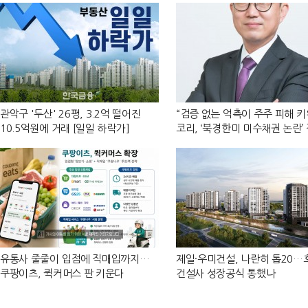
관악구 '두산' 26평, 3.2억 떨어진
“검증 없는 억측이 주주 피해 키
10.5억원에 거래 [일일 하락가]
코리, ‘북경한미 미수채권 논란’
반박
유통사 줄줄이 입점에 직매입까지…
제일·우미건설, 나란히 톱20
쿠팡이츠, 퀵커머스 판 키운다
건설사 성장공식 통했나