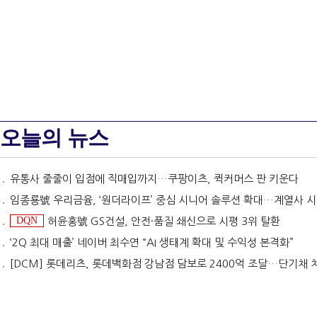
오늘의 뉴스
유통사 줄줄이 입점에 직매입까지…쿠팡이츠, 퀵커머스 판 키운다
임종룡號 우리금융, ‘원더라이프’ 중심 시니어 솔루션 확대…계열사 시너지 '관건' [금융 시니어 비즈니스
DQN
허윤홍號 GS건설, 안전·품질 쇄신으로 시평 3위 탈환
‘2Q 최대 매출’ 네이버 최수연 “AI 생태계 확대 및 수익성 본격화”
[DCM] 롯데리츠, 롯데백화점 강남점 담보로 2400억 조달…단기채 