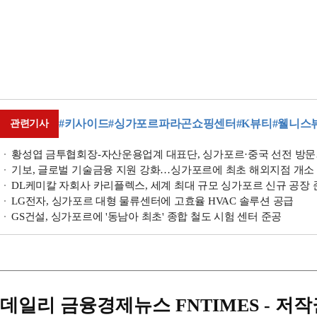
#키사이드
#싱가포르파라곤쇼핑센터
#K뷰티
#웰니스
관련기사
황성엽 금투협회장-자산운용업계 대표단, 싱가포르·중국 선전 방
기보, 글로벌 기술금융 지원 강화…싱가포르에 최초 해외지점 개소
DL케미칼 자회사 카리플렉스, 세계 최대 규모 싱가포르 신규 공장 
LG전자, 싱가포르 대형 물류센터에 고효율 HVAC 솔루션 공급
GS건설, 싱가포르에 '동남아 최초' 종합 철도 시험 센터 준공
데일리 금융경제뉴스 FNTIMES - 저