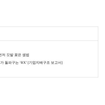
 먼저 깃발 꽂은 셈법
가 돌파구는 ‘RX’ [기업지배구조 보고서]