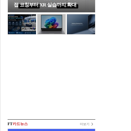
접 코칭부터 XR 실습까지 확대
FT
카드뉴스
더보기