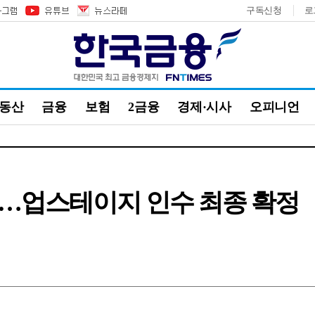
구독신청
로
부동산
금융
보험
2금융
경제·시사
오피니언
으로…업스테이지 인수 최종 확정