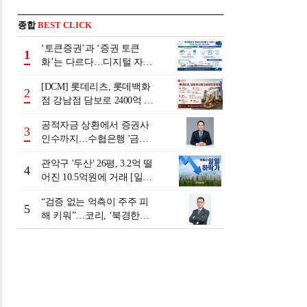
종합
BEST CLICK
‘토큰증권’과 ‘증권 토큰
1
화’는 다르다…디지털 자본
시장 다음 단계는
[DCM] 롯데리츠, 롯데백화
2
점 강남점 담보로 2400억 조
달…단기채 차환
공적자금 상환에서 증권사
3
인수까지…수협은행 '금융
그룹화' 25년 여정 [수협은
관악구 '두산' 26평, 3.2억 떨
행 금융그룹의 꿈①]
4
어진 10.5억원에 거래 [일일
하락가]
“검증 없는 억측이 주주 피
5
해 키워”…코리, ‘북경한미
미수채권 논란’ 정면 반박