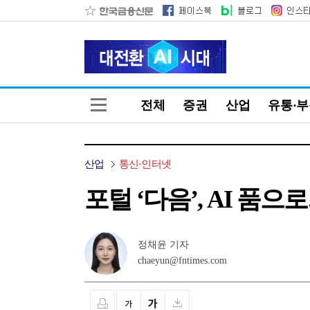
전체
증권
산업
유통·
산업
통신·인터넷
포털 ‘다음’, AI 품
정채윤 기자
chaeyun@fntimes.com