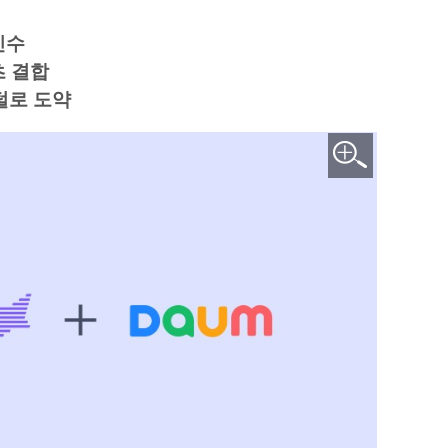
인수
츠 결합
포털로 도약