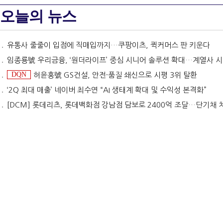
오늘의 뉴스
유통사 줄줄이 입점에 직매입까지…쿠팡이츠, 퀵커머스 판 키운다
임종룡號 우리금융, ‘원더라이프’ 중심 시니어 솔루션 확대…계열사 시너지 '관건' [금융 시니어 비즈니스
DQN
허윤홍號 GS건설, 안전·품질 쇄신으로 시평 3위 탈환
‘2Q 최대 매출’ 네이버 최수연 “AI 생태계 확대 및 수익성 본격화”
[DCM] 롯데리츠, 롯데백화점 강남점 담보로 2400억 조달…단기채 