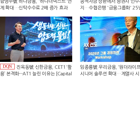
함영주號 하나금융, '하나더넥스트‘ 연
공적자금 상환에서 증권사 인수
계 확대…신탁수수료 2배 증가 효과
지…수협은행 '금융그룹화' 25
[금융 시니어 비즈니스 돋보기]
[수협은행 금융그룹의 꿈①]
DQN
진옥동號 신한금융, CET1 ‘활
임종룡號 우리금융, ‘원더라이프
용’ 본격화···AT1 늘린 이유는 [Capital
시니어 솔루션 확대…계열사 
Quality Review]
'관건' [금융 시니어 비즈니스 