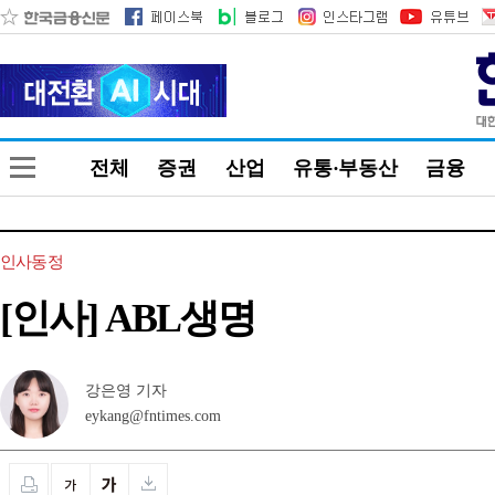
전체
증권
산업
유통·부동산
금융
인사동정
[인사] ABL생명
강은영 기자
eykang@fntimes.com