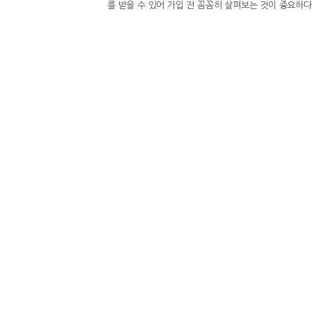
를 받을 수 있어 가입 전 꼼꼼히 살펴보는 것이 중요하
데 최고 우대금리를 제공하는 상품은 부산은행의 '더(Th
자율 1.85%에 우대금리를 더해 최고 연 3.55%의
0.10%p ▲신규고객 또는 정기예금 중도해지고객 우대이율