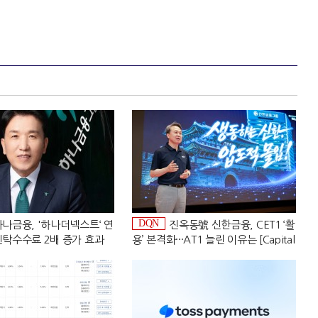
DQN
나금융, '하나더넥스트‘ 연
진옥동號 신한금융, CET1 ‘활
탁수수료 2배 증가 효과
용’ 본격화···AT1 늘린 이유는 [Capital
어 비즈니스 돋보기]
Quality Review]