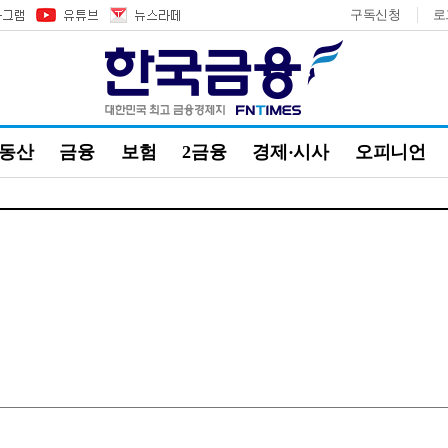
구독신청
로
부동산
금융
보험
2금융
경제·시사
오피니언