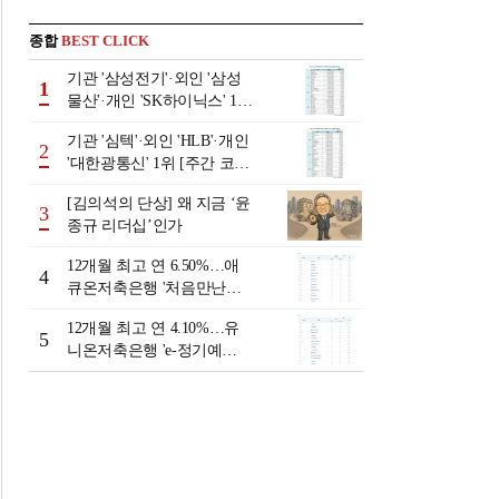
종합
BEST CLICK
기관 '삼성전기'·외인 '삼성
1
물산'·개인 'SK하이닉스' 1위
[주간 코스피 순매수- 2026
기관 '심텍'·외인 'HLB'·개인
년 8월3일~8월7일]
2
'대한광통신' 1위 [주간 코스
닥 순매수- 2026년 8월3일~8
[김의석의 단상] 왜 지금 ‘윤
월7일]
3
종규 리더십’인가
12개월 최고 연 6.50%…애
4
큐온저축은행 '처음만난적
금'[이주의 저축은행 적금금
12개월 최고 연 4.10%…유
리-8월 2주]
5
니온저축은행 'e-정기예
금'[이주의 저축은행 예금금
리-8월 2주]