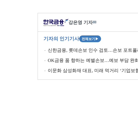
강은영 기자
✉
기자의 인기기사
전체보기
▶
신한금융, 롯데손보 인수 검토…손보 포트폴리
OK금융 품 향하는 예별손보…예보 부담 완화·
이문화 삼성화재 대표, 미래 먹거리 ‘기업보험’