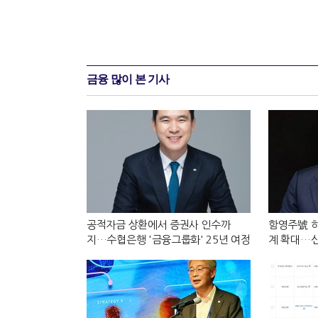
금융 많이 본 기사
공적자금 상환에서 증권사 인수까
함영주號 하
지…수협은행 '금융그룹화' 25년 여정
계 확대…신
[수협은행 금융그룹의 꿈①]
[금융 시니