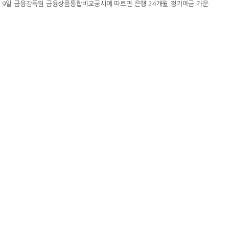
다.9일 금융감독원 금융상품통합비교공시에 따르면 은행 24개월 정기예금 가운
e) 특판 정기예금'으로 나타났다.부산은행의 '더(The) 특판 정기예금'은 세전이
 금리를 제공했다. 우대조건에는 ▲모바일뱅킹 금융정보 및 혜택알림 동의 우대이율
 0.75%p ▲특판우대이율 0.50%p(24개월시 0.85%p) 등이