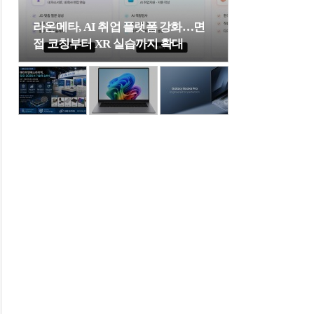
라온메타, AI 취업 플랫폼 강화…면
접 코칭부터 XR 실습까지 확대