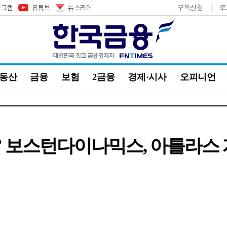
구독신청
로
부동산
금융
보험
2금융
경제·시사
오피니언
?’ 보스턴다이나믹스, 아틀라스 