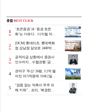
종합
BEST CLICK
‘토큰증권’과 ‘증권 토큰
1
화’는 다르다…디지털 자본
시장 다음 단계는
[DCM] 롯데리츠, 롯데백화
2
점 강남점 담보로 2400억 조
달…단기채 차환
공적자금 상환에서 증권사
3
인수까지…수협은행 '금융
그룹화' 25년 여정 [수협은
관악구 '두산' 26평, 3.2억 떨
행 금융그룹의 꿈①]
4
어진 10.5억원에 거래 [일일
하락가]
“검증 없는 억측이 주주 피
5
해 키워”…코리, ‘북경한미
미수채권 논란’ 정면 반박