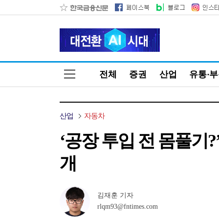
전체
증권
산업
유통·
산업
자동차
‘공장 투입 전 몸풀기
개
김재훈 기자
rlqm93@fntimes.com