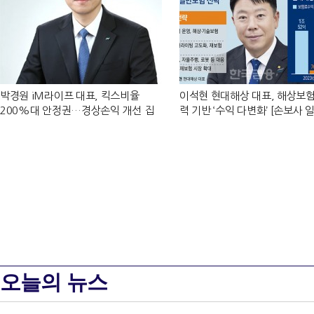
박경원 iM라이프 대표, 킥스비율
이석현 현대해상 대표, 해상보험
200%대 안정권…경상손익 개선 집
력 기반 ‘수익 다변화ʼ [손보사 
중 [2026 금융사 1분기 실적]
험 전략 (3)]
오늘의 뉴스