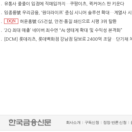
유통사 줄줄이 입점에 직매입까지…쿠팡이츠, 퀵커머스 판 키운다
임종룡號 우리금융, ‘원더라이프’ 중심 시니어 솔루션 확대…계열사 시너지 '관건' [금융 시니어 비즈니스
DQN
허윤홍號 GS건설, 안전·품질 쇄신으로 시평 3위 탈환
‘2Q 최대 매출’ 네이버 최수연 “AI 생태계 확대 및 수익성 본격화”
[DCM] 롯데리츠, 롯데백화점 강남점 담보로 2400억 조달…단기채 
회사소개
구독신청
정정·반론 신청