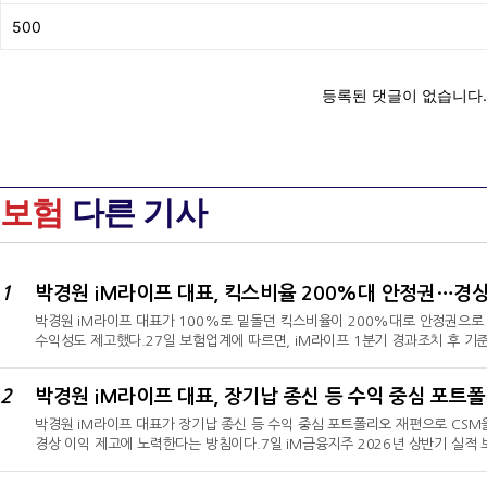
보험
다른 기사
1
박경원 iM라이프 대표가 100%로 밑돌던 킥스비율이 200%대로 안정권으로
수익성도 제고했다.27일 보험업계에 따르면, iM라이프 1분기 경과조치 후 기준 K
(201.07%)과 동일하게 200%대를 유지하고 있다. 작년 1분기 181.94%
116.83%로 작년 말 102.93% 대비 13.95p, 100%를 하회하던 작년 1분
2
는 "선택경과조치 기간경과에 따른 요구자본 경감효과 감소에도 불구하고 금융당
성을 유지했다"라며
박경원 iM라이프 대표가 장기납 종신 등 수익 중심 포트폴리오 재편으로 CSM
경상 이익 제고에 노력한다는 방침이다.7일 iM금융지주 2026년 상반기 실적 
동기대비 16.9% 증가했다. 신계약 CSM 증가폭이 높아지고 금리가 오른 영
36.5% 증가하며 큰 폭으로 올랐다"라며 "금리가 높은 점이 CSM 제고에 영향