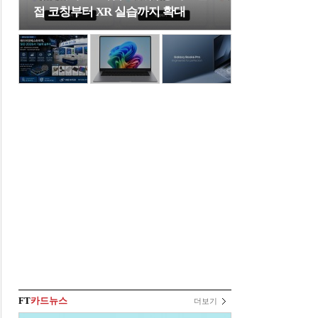
접 코칭부터 XR 실습까지 확대
FT
카드뉴스
더보기