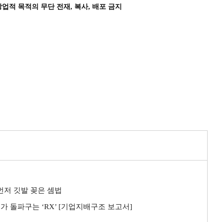
상업적 목적의 무단 전재, 복사, 배포 금지
 먼저 깃발 꽂은 셈법
가 돌파구는 ‘RX’ [기업지배구조 보고서]