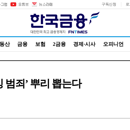
구독신청
로
부동산
금융
보험
2금융
경제·시사
오피니언
싱 범죄’ 뿌리 뽑는다