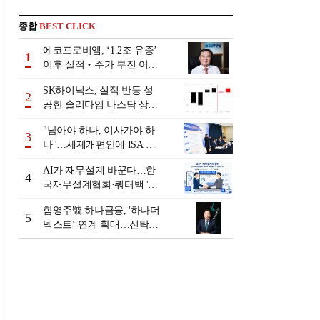
종합
BEST CLICK
에코프로비엠, ‘1.2조 유증’
1
이후 실적‧주가 부진 어쩌
나
SK하이닉스, 실적 반등 성
2
공한 솔리다임 나스닥 상장
검토
"남아야 하나, 이사가야 하
3
나"…세제개편안에 ISA 투
자자 셈법 복잡
AI가 재무설계 바꾼다…한
4
국재무설계협회·쿼터백 '베
러웰스'로 생태계 구축
함영주號 하나금융, '하나더
5
넥스트‘ 연계 확대…신탁수
수료 2배 증가 효과 [금융 시
니어 비즈니스 돋보기]