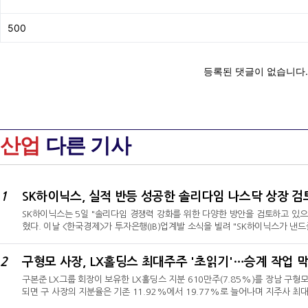
산업
다른 기사
1
SK하이닉스, 실적 반등 성공한 솔리다임 나스닥 상장 검
SK하이닉스는 5일 "솔리다임 경쟁력 강화를 위한 다양한 방안을 검토하고 있으
혔다. 이날 <한국경제>가 투자은행(IB)업계발 소식을 빌려 "SK하이닉스가 낸드
추진 중이다"고 보도한 데 따른 대응이다. SK하이닉스가 해당 보도를 전면 부인하
토에 착수했다는 시각에 힘이 실린다.솔리다임은 낸드플래시 및 기업용 SSD 
2
구형모 사장, LX홀딩스 최대주주 '초읽기'…승계 작업 
닉스는 지난 2021년 인텔의 미국 낸드 사업부 일부와 중국 낸드 제조거점을 인
구본준 LX그룹 회장이 보유한 LX홀딩스 지분 610만주(7.85%)를 장남 구형모
되면 구 사장의 지분율은 기존 11.92%에서 19.77%로 늘어나며 지주사 최대
사실상 승계 작업이 마무리 단계에 접어드는 셈이다.승계 작업에 맞춰 지분 이