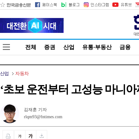
전체
증권
산업
유통·부동산
금융
산업
자동차
‘초보 운전부터 고성능 마니아까
김재훈 기자
rlqm93@fntimes.com