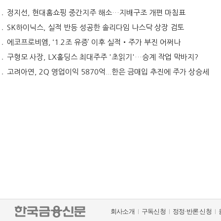
정지선, 현대홈쇼핑 중간지주 해소…지배구조 개편 마침표
SK하이닉스, 실적 반등 성공한 솔리다임 나스닥 상장 검토
에코프로비엠, ‘1.2조 유증’ 이후 실적‧주가 부진 어쩌나
구형모 사장, LX홀딩스 최대주주 '초읽기'…승계 작업 막바지?
고려아연, 2Q 영업이익 5870억...한은 금매입 추진에 주가 상승세
회사소개
구독신청
정정·반론 신청