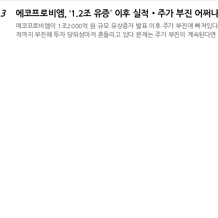
임대수익으로 주 수익원이 옮겨간 것이다.세대교체는 완성, 경영 검증은 아직증
3
에코프로비엠, ‘1.2조 유증’ 이후 실적‧주가 부진 어쩌
19.99%에서 12.14%로 낮아지고, 구형모 사장의 지분율은 19.77%까지 오
에코프로비엠이 1조2000억 원 규모 유상증자 발표 이후 주가 부진에 빠져있다.
적까지 부진해 투자 당위성마저 흔들리고 있다.문제는 주가 부진이 계속된다면
펼쳐질 수 있다는 점이다. 여기에 업황 부진 등 당장 수익성 반등도 불확실한 
따르면 에코프로비엠 주가는 지난 6월 30일 거래 마감과 동시에 발표한 유상증
종가 15만4500원을 기록했던 에코프로비엠 주가는 정확히 한 달 뒤인 지난 7