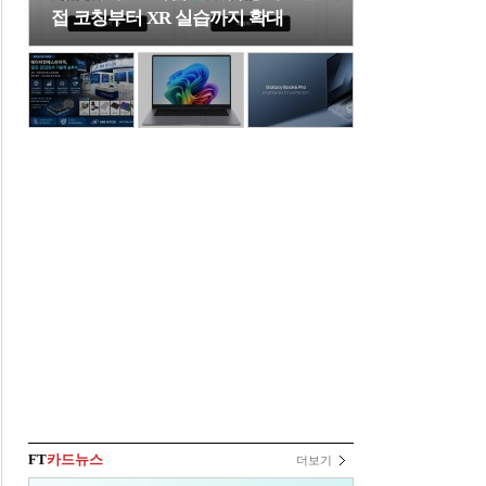
접 코칭부터 XR 실습까지 확대
FT
카드뉴스
더보기