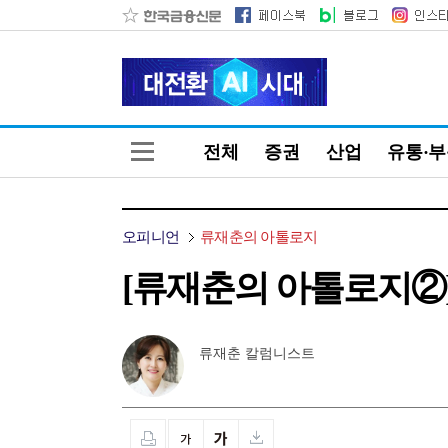
전체
증권
산업
유통·
오피니언
류재춘의 아톨로지
[류재춘의 아톨로지②]
류재춘 칼럼니스트