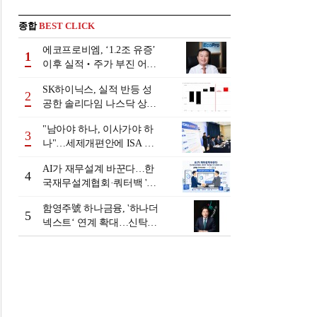
종합
BEST CLICK
에코프로비엠, ‘1.2조 유증’
1
이후 실적‧주가 부진 어쩌
나
SK하이닉스, 실적 반등 성
2
공한 솔리다임 나스닥 상장
검토
"남아야 하나, 이사가야 하
3
나"…세제개편안에 ISA 투
자자 셈법 복잡
AI가 재무설계 바꾼다…한
4
국재무설계협회·쿼터백 '베
러웰스'로 생태계 구축
함영주號 하나금융, '하나더
5
넥스트‘ 연계 확대…신탁수
수료 2배 증가 효과 [금융 시
니어 비즈니스 돋보기]