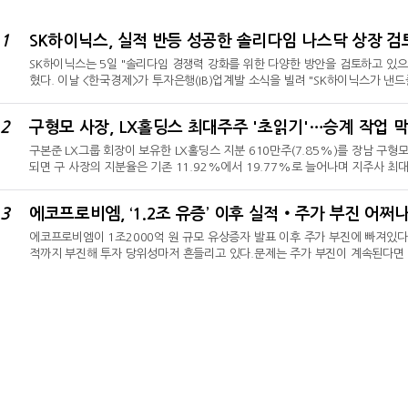
1
SK하이닉스, 실적 반등 성공한 솔리다임 나스닥 상장 검
SK하이닉스는 5일 "솔리다임 경쟁력 강화를 위한 다양한 방안을 검토하고 있으
혔다. 이날 <한국경제>가 투자은행(IB)업계발 소식을 빌려 "SK하이닉스가 낸드
추진 중이다"고 보도한 데 따른 대응이다. SK하이닉스가 해당 보도를 전면 부인하
토에 착수했다는 시각에 힘이 실린다.솔리다임은 낸드플래시 및 기업용 SSD 
2
구형모 사장, LX홀딩스 최대주주 '초읽기'…승계 작업 
닉스는 지난 2021년 인텔의 미국 낸드 사업부 일부와 중국 낸드 제조거점을 인
구본준 LX그룹 회장이 보유한 LX홀딩스 지분 610만주(7.85%)를 장남 구형모
되면 구 사장의 지분율은 기존 11.92%에서 19.77%로 늘어나며 지주사 최대
사실상 승계 작업이 마무리 단계에 접어드는 셈이다.승계 작업에 맞춰 지분 이
임대수익으로 주 수익원이 옮겨간 것이다.세대교체는 완성, 경영 검증은 아직증
3
에코프로비엠, ‘1.2조 유증’ 이후 실적‧주가 부진 어쩌
19.99%에서 12.14%로 낮아지고, 구형모 사장의 지분율은 19.77%까지 오
에코프로비엠이 1조2000억 원 규모 유상증자 발표 이후 주가 부진에 빠져있다.
적까지 부진해 투자 당위성마저 흔들리고 있다.문제는 주가 부진이 계속된다면
펼쳐질 수 있다는 점이다. 여기에 업황 부진 등 당장 수익성 반등도 불확실한 
따르면 에코프로비엠 주가는 지난 6월 30일 거래 마감과 동시에 발표한 유상증
종가 15만4500원을 기록했던 에코프로비엠 주가는 정확히 한 달 뒤인 지난 7