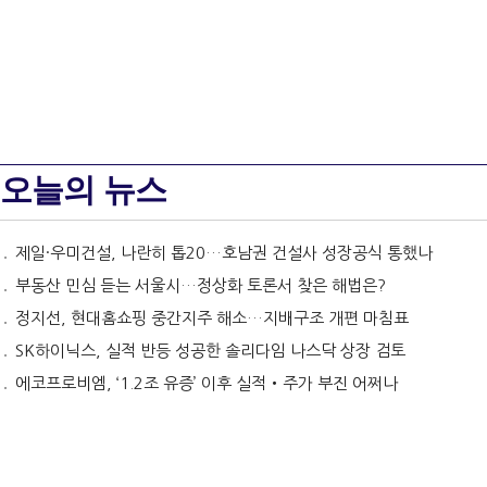
오늘의 뉴스
제일·우미건설, 나란히 톱20…호남권 건설사 성장공식 통했나
부동산 민심 듣는 서울시…정상화 토론서 찾은 해법은?
정지선, 현대홈쇼핑 중간지주 해소…지배구조 개편 마침표
SK하이닉스, 실적 반등 성공한 솔리다임 나스닥 상장 검토
에코프로비엠, ‘1.2조 유증’ 이후 실적‧주가 부진 어쩌나