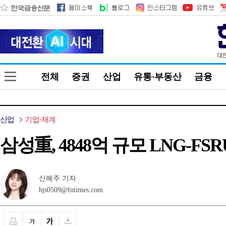
전체
증권
산업
유통·부동산
금융
산업
기업·재계
삼성重, 4848억 규모 LNG-F
신혜주 기자
hjs0509@fntimes.com