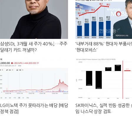
삼성SDI, 3개월 새 주가 40%↓…주주
‘내부거래 88%ʼ 현대차 부품
달래기 카드 꺼낼까?
‘현대모비스ʼ
LG이노텍 주가 못따라가는 배당 [배당
SK하이닉스, 실적 반등 성공한
정책 점검]
임 나스닥 상장 검토