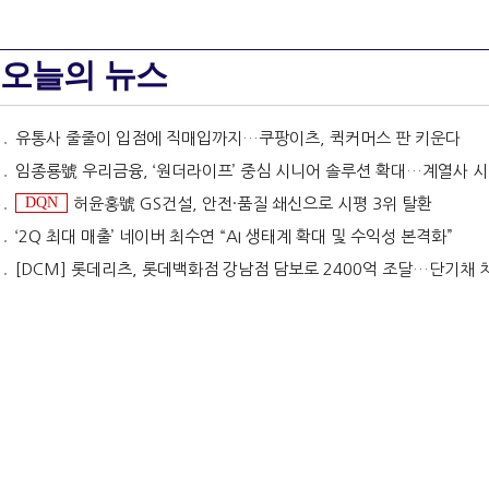
오늘의 뉴스
유통사 줄줄이 입점에 직매입까지…쿠팡이츠, 퀵커머스 판 키운다
임종룡號 우리금융, ‘원더라이프’ 중심 시니어 솔루션 확대…계열사 시너지 '관건' [금융 시니어 비즈니스
DQN
허윤홍號 GS건설, 안전·품질 쇄신으로 시평 3위 탈환
‘2Q 최대 매출’ 네이버 최수연 “AI 생태계 확대 및 수익성 본격화”
[DCM] 롯데리츠, 롯데백화점 강남점 담보로 2400억 조달…단기채 