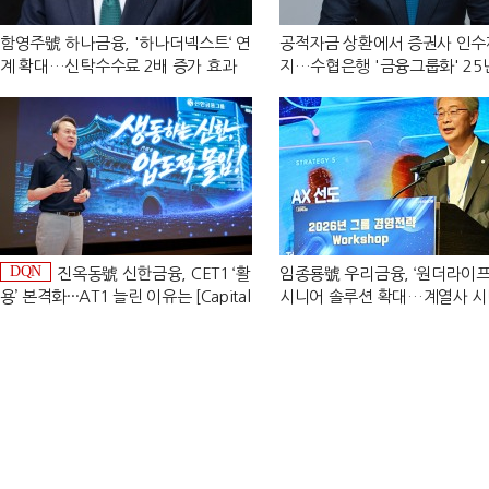
함영주號 하나금융, '하나더넥스트‘ 연
공적자금 상환에서 증권사 인수
계 확대…신탁수수료 2배 증가 효과
지…수협은행 '금융그룹화' 25
[금융 시니어 비즈니스 돋보기]
[수협은행 금융그룹의 꿈①]
DQN
진옥동號 신한금융, CET1 ‘활
임종룡號 우리금융, ‘원더라이프
용’ 본격화···AT1 늘린 이유는 [Capital
시니어 솔루션 확대…계열사 
Quality Review]
'관건' [금융 시니어 비즈니스 