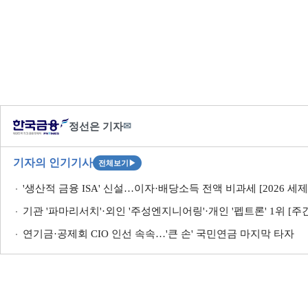
정선은 기자
✉
기자의 인기기사
전체보기
▶
'생산적 금융 ISA' 신설…이자·배당소득 전액 비과세 [2026 세
기관 '파마리서치'·외인 '주성엔지니어링'·개인 '펩트론' 1위 [주간 코
연기금·공제회 CIO 인선 속속…'큰 손' 국민연금 마지막 타자