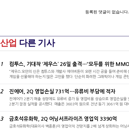
산업
다른 기사
1
컴투스, 기대작 ‘제우스’ 26일 출격…“모두를 위한 MMO
“제우스:오만의 신은 컴투스와 개발사 에이버튼이 오랜 시간 공을 들여 준비해 
게임을 선물해야 하는지 많은 고민을 했다. 단순히 화려한 그래픽이나 게임 콘
고민의 결과 ‘모두를 위한 MMORPG’를 선보이자고 해답을 내렸다. 컴투스는
도록 노력할 것이다.”남재관 컴투스 대표는 7일 종로구 JW메리어트 동대문 스퀘
2
진에어, 2Q 영업손실 731억…유류비 부담에 적자
케이스’에서 이 같이 밝혔다.컴투스가 퍼블리싱하고 에이버튼이 개발한 제우스
진에어가 2분기 매출 성장에도 유류비 증가 등 영업비용 상승으로 영업손실을 
2분기 잠정 실적을 공시했다. 매출은 3603억 원으로 전년 동기 3061억 원 대
동기 영업손실 423억 원 대비 적자 폭이 증가했다. 당기순손실도 675억 원으
모는 157억 원이다.매출 성장세는 이어갔지만, 고유가에 따른 유류비 증가 
3
금호석유화학, 2Q 어닝서프라이즈 영업익 3390억
누적 매출은 늘어난 반면, 영업이익과 당기순손실은 적자로 돌아섰다. 상반기 누
금호석유화학(대표이사 백종훈)이 영업이익 전망치를 2배 넘게 상회하는 어닝