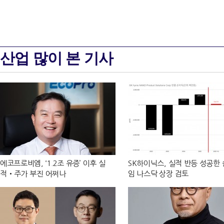
산업 많이 본 기사
에코프로비엠, ‘1.2조 유증’ 이후 실
SK하이닉스, 실적 반등 성공한
적‧주가 부진 어쩌나
임 나스닥 상장 검토