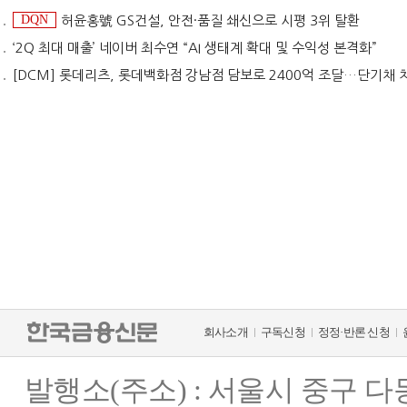
DQN
허윤홍號 GS건설, 안전·품질 쇄신으로 시평 3위 탈환
‘2Q 최대 매출’ 네이버 최수연 “AI 생태계 확대 및 수익성 본격화”
[DCM] 롯데리츠, 롯데백화점 강남점 담보로 2400억 조달…단기채 
회사소개
구독신청
정정·반론 신청
발행소(주소) : 서울시 중구 