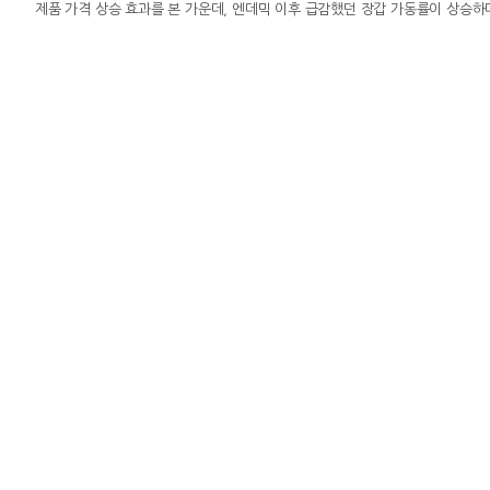
제품 가격 상승 효과를 본 가운데, 엔데믹 이후 급감했던 장갑 가동률이 상승하
금호석유화학은 2026년 2분기 매출 2조2682억 원, 영업이익 3390억 원을 
증가했고 영업이익은 419.7% 늘었다.특히 영업이익은 전날까지 집계된 증권사 
의 영업이익은 지난해 회사가 기록한 연간 영업이익(2718억 원)보다 큰 규모