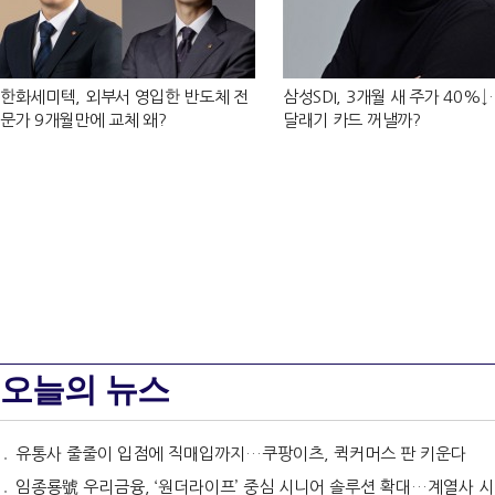
한화세미텍, 외부서 영입한 반도체 전
삼성SDI, 3개월 새 주가 40%
문가 9개월만에 교체 왜?
달래기 카드 꺼낼까?
오늘의 뉴스
유통사 줄줄이 입점에 직매입까지…쿠팡이츠, 퀵커머스 판 키운다
임종룡號 우리금융, ‘원더라이프’ 중심 시니어 솔루션 확대…계열사 시너지 '관건' [금융 시니어 비즈니스