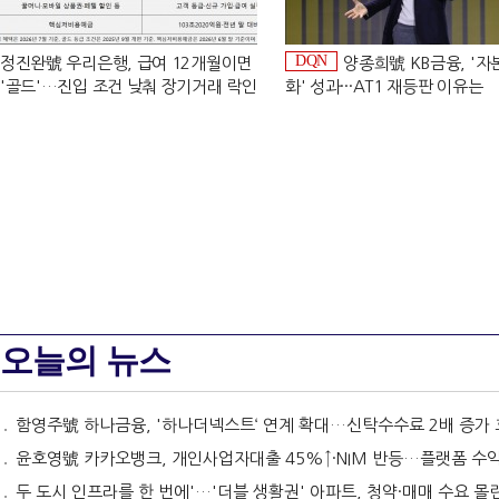
DQN
정진완號 우리은행, 급여 12개월이면
양종희號 KB금융, '
'골드'…진입 조건 낮춰 장기거래 락인
화' 성과···AT1 재등판 이유는
[은행권 머니무브 대응 전략]
[Capital Quality Review]]
오늘의 뉴스
함영주號 하나금융, '하나더넥스트‘ 연계 확대…신탁수수료 2배 증가 효과 [금융 시니어 비즈니스
윤호영號 카카오뱅크, 개인사업자대출 45%↑·NIM 반등…플랫폼 수익화 '과제' [2026 금융사 상반기
두 도시 인프라를 한 번에'…'더블 생활권' 아파트, 청약·매매 수요 몰