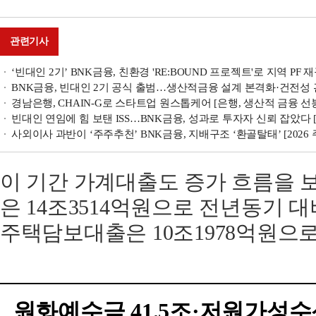
관련기사
‘빈대인 2기’ BNK금융, 친환경 'RE:BOUND 프로젝트'로 지역 PF
BNK금융, 빈대인 2기 공식 출범…생산적금융 설계 본격화·건전성 관리
경남은행, CHAIN-G로 스타트업 원스톱케어 [은행, 생산적 금융 선
빈대인 연임에 힘 보탠 ISS…BNK금융, 성과로 투자자 신뢰 잡았다 [
사외이사 과반이 ‘주주추천ʼ BNK금융, 지배구조 ‘환골탈태ʼ [2026
이 기간 가계대출도 증가 흐름을 
은 14조3514억원으로 전년동기 대비
주택담보대출은 10조1978억원으로 
원화예수금 41.5조·저원가성수