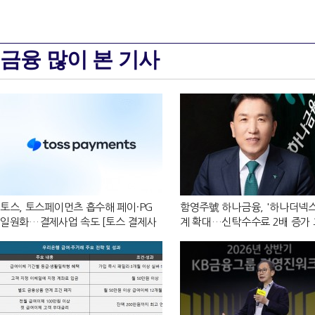
금융 많이 본 기사
토스, 토스페이먼츠 흡수해 페이·PG
함영주號 하나금융, '하나더넥스
일원화…결제사업 속도 [토스 결제사
계 확대…신탁수수료 2배 증가
업 재편]
[금융 시니어 비즈니스 돋보기]