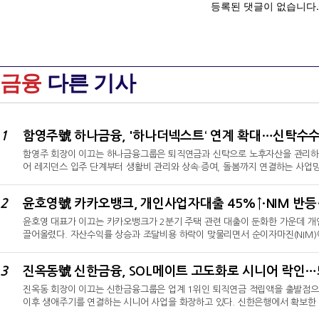
금융
다른 기사
1
함영주 회장이 이끄는 하나금융그룹은 퇴직연금과 신탁으로 노후자산을 관리하는
어 레지던스 입주 단계부터 생활비 관리와 상속·증여, 돌봄까지 연결하는 사업
대 퇴직연금이다. 개인형 퇴직연금(IRP)이 2년 만에 79.5% 늘어난 가운
관리그룹과 이원화된 조직체계를 갖췄다. 올해 상반기 그룹 수수료이익은 전년 동
2
으며 신탁수수료이익은 2160억원으로 두 배 넘게 확대됐다.퇴직연금·자산관리 
윤호영 대표가 이끄는 카카오뱅크가 2분기 주택 관련 대출이 둔화한 가운데 
끌어올렸다. 자산수익률 상승과 조달비용 하락이 맞물리면서 순이자마진(NIM)
3280억원을 기록했다.이번 실적의 핵심은 대출 증가 규모보다 성장 자산의 
2분기 전월세·주택담보대출 잔액이 전분기보다 줄어든 가운데 개인사업자대출이
3
만 Fee 수익이 두 자릿수 성장한 것과 달리 플랫폼 수익 증가율은 2.5%에 
진옥동 회장이 이끄는 신한금융그룹은 업계 1위인 퇴직연금 적립액을 출발점으로
이후 생애주기를 연결하는 시니어 사업을 화장하고 있다. 신한은행에서 확보한 
‘신한 SOL메이트’를 통해 증권·보험·라이프케어 서비스로 확장하는 전략이다