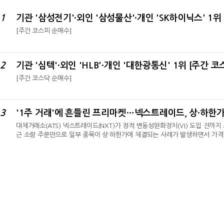
1
[주간 코스피 순매수]
2
기관 '심텍'·외인 'HLB'·개인 '대한광통신' 1위 [주간 
[주간 코스닥 순매수]
3
'1주 거래'에 흔들린 프리마켓…넥스트레이드, 상·하한
대체거래소(ATS) 넥스트레이드(NXT)가 정적 변동성완화장치(VI) 도입 전까
근 소량 주문만으로 일부 종목이 상·하한가에 체결되는 사례가 발생하면서 가격 
일 ‘넥스트레이드 프리마켓 SK하이닉스 하한가 사례에 대한 설명’ 자료를 통해 오
하한가 주문을 제한한다고 밝혔다.1주 거래에도 상·하한가…가격 왜곡 우려지난달
달 들어서도 삼성전기와 알테오젠이 각각 1주 매수만으로 상한가를 기록했다. 