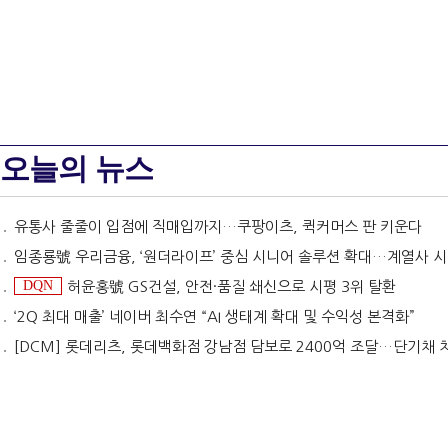
오늘의 뉴스
유통사 줄줄이 입점에 직매입까지…쿠팡이츠, 퀵커머스 판 키운다
임종룡號 우리금융, ‘원더라이프’ 중심 시니어 솔루션 확대…계열사 시너지 '관건' [금융 시니어 비즈니스
DQN
허윤홍號 GS건설, 안전·품질 쇄신으로 시평 3위 탈환
‘2Q 최대 매출’ 네이버 최수연 “AI 생태계 확대 및 수익성 본격화”
[DCM] 롯데리츠, 롯데백화점 강남점 담보로 2400억 조달…단기채 