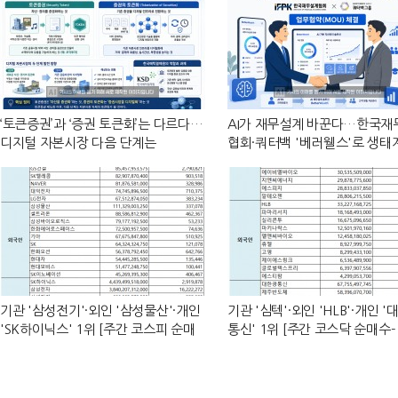
‘토큰증권’과 ‘증권 토큰화’는 다르다…
AI가 재무설계 바꾼다…한국재
디지털 자본시장 다음 단계는
협회·쿼터백 '베러웰스'로 생태
기관 '삼성전기'·외인 '삼성물산'·개인
기관 '심텍'·외인 'HLB'·개인 
'SK하이닉스' 1위 [주간 코스피 순매
통신' 1위 [주간 코스닥 순매수- 
수- 2026년 8월3일~8월7일]
년 8월3일~8월7일]