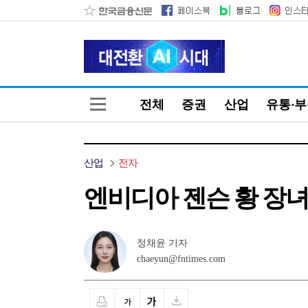
전체
증권
산업
유통·
산업
전자
엔비디아 젠슨 황 장녀
정채윤 기자
chaeyun@fntimes.com