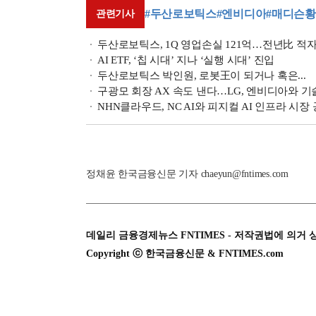
#두산로보틱스
#엔비디아
#매디슨황
관련기사
두산로보틱스, 1Q 영업손실 121억…전년比 적
AI ETF, ‘칩 시대’ 지나 ‘실행 시대’ 진입
두산로보틱스 박인원, 로봇王이 되거나 혹은...
구광모 회장 AX 속도 낸다…LG, 엔비디아와 기
NHN클라우드, NC AI와 피지컬 AI 인프라 시장
정채윤 한국금융신문 기자 chaeyun@fntimes.com
데일리 금융경제뉴스 FNTIMES - 저작권법에 의거 
Copyright ⓒ 한국금융신문 & FNTIMES.com