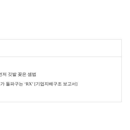
 먼저 깃발 꽂은 셈법
가 돌파구는 ‘RX’ [기업지배구조 보고서]