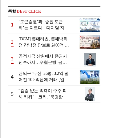
종합
BEST CLICK
‘토큰증권’과 ‘증권 토큰
1
화’는 다르다…디지털 자본
시장 다음 단계는
[DCM] 롯데리츠, 롯데백화
2
점 강남점 담보로 2400억 조
달…단기채 차환
공적자금 상환에서 증권사
3
인수까지…수협은행 '금융
그룹화' 25년 여정 [수협은
관악구 '두산' 26평, 3.2억 떨
행 금융그룹의 꿈①]
4
어진 10.5억원에 거래 [일일
하락가]
“검증 없는 억측이 주주 피
5
해 키워”…코리, ‘북경한미
미수채권 논란’ 정면 반박