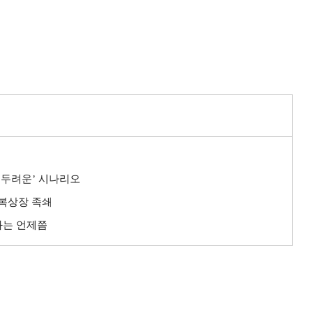
‘두려운’ 시나리오
중복상장 족쇄
상화는 언제쯤