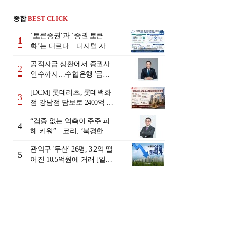
종합
BEST CLICK
‘토큰증권’과 ‘증권 토큰
1
화’는 다르다…디지털 자본
시장 다음 단계는
공적자금 상환에서 증권사
2
인수까지…수협은행 '금융
그룹화' 25년 여정 [수협은
[DCM] 롯데리츠, 롯데백화
행 금융그룹의 꿈①]
3
점 강남점 담보로 2400억 조
달…단기채 차환
“검증 없는 억측이 주주 피
4
해 키워”…코리, ‘북경한미
미수채권 논란’ 정면 반박
관악구 '두산' 26평, 3.2억 떨
5
어진 10.5억원에 거래 [일일
하락가]