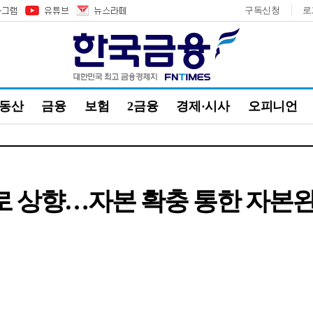
구독신청
로
부동산
금융
보험
2금융
경제·시사
오피니언
A로 상향…자본 확충 통한 자본완