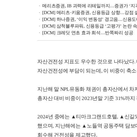
메리츠증권, IB 괴력에 리테일까지…증권가 ‘지
[DCM] 메리츠·키움증권, 신용등급 상향…강점 
[DCM] 하나증권, ‘이익 변동성’ 경고음…신용도
[DCM] 삼척블루파워, 신용등급 ‘고평가’ 논란 
[DCM] 크레딧 연초 효과 희석…반쪽짜리 성공
자산건전성 지표도 우수한 것으로 나타났다. 
자산건전성에 부담이 되는데, 이 비중이 축소
지난해 말 NPL유동화 채권이 총자산에서 차지
총자산 대비 비중이 2023년말 기준 31%까지 
2024년 중에는 ▲티마크그랜드호텔, ▲신길
했으며, 지난해에는 ▲노들역 공동주택 담보
회수해 건전성을 제고했다.