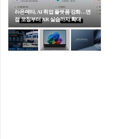
라온메타, AI 취업 플랫폼 강화…면
접 코칭부터 XR 실습까지 확대