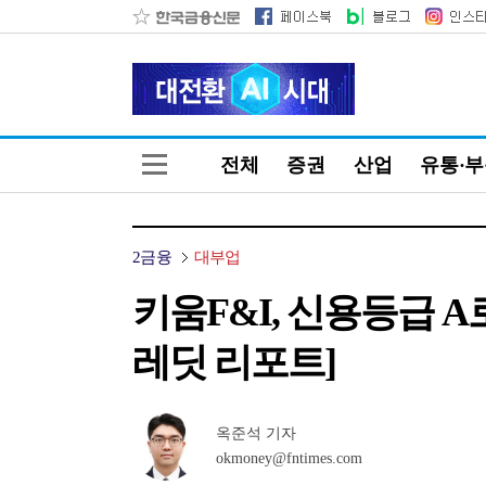
전체
증권
산업
유통·
2금융
대부업
키움F&I, 신용등급 
레딧 리포트]
옥준석 기자
okmoney@fntimes.com