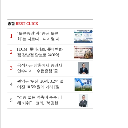
종합
BEST CLICK
‘토큰증권’과 ‘증권 토큰
1
화’는 다르다…디지털 자본
시장 다음 단계는
[DCM] 롯데리츠, 롯데백화
2
점 강남점 담보로 2400억 조
달…단기채 차환
공적자금 상환에서 증권사
3
인수까지…수협은행 '금융
그룹화' 25년 여정 [수협은
관악구 '두산' 26평, 3.2억 떨
행 금융그룹의 꿈①]
4
어진 10.5억원에 거래 [일일
하락가]
“검증 없는 억측이 주주 피
5
해 키워”…코리, ‘북경한미
미수채권 논란’ 정면 반박