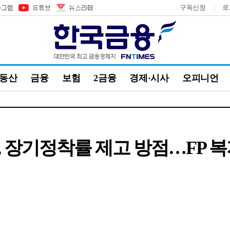
구독신청
로
부동산
금융
보험
2금융
경제·시사
오피니언
 장기정착률 제고 방점…FP 복