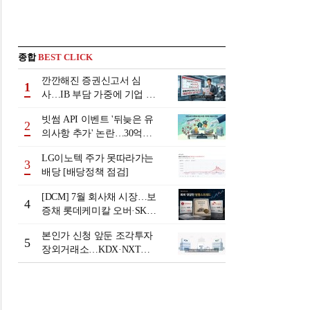
종합
BEST CLICK
깐깐해진 증권신고서 심
1
사…IB 부담 가중에 기업 자
금조달 '차질 우려'
빗썸 API 이벤트 '뒤늦은 유
2
의사항 추가' 논란…30억원
배상 조정 거부에 이용자 반
LG이노텍 주가 못따라가는
발
3
배당 [배당정책 점검]
[DCM] 7월 회사채 시장…보
4
증채 롯데케미칼 오버·SK에
코플랜트 언더 [7월 리뷰①]
본인가 신청 앞둔 조각투자
5
장외거래소…KDX·NXT컨
소 막판 점검 ‘분주’