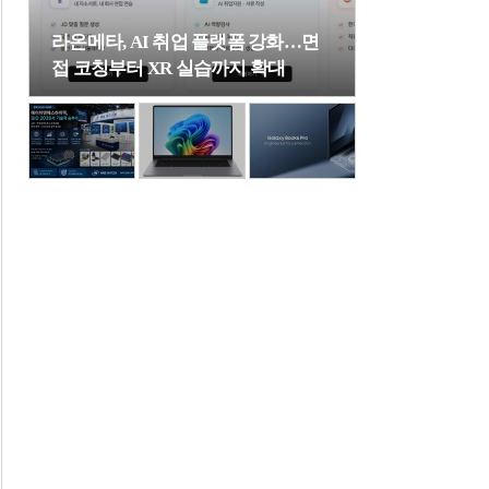
라온메타, AI 취업 플랫폼 강화…면
접 코칭부터 XR 실습까지 확대