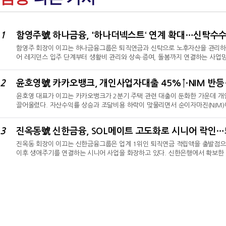
1
함영주 회장이 이끄는 하나금융그룹은 퇴직연금과 신탁으로 노후자산을 관리하는
어 레지던스 입주 단계부터 생활비 관리와 상속·증여, 돌봄까지 연결하는 사업
대 퇴직연금이다. 개인형 퇴직연금(IRP)이 2년 만에 79.5% 늘어난 가운
관리그룹과 이원화된 조직체계를 갖췄다. 올해 상반기 그룹 수수료이익은 전년 동
2
으며 신탁수수료이익은 2160억원으로 두 배 넘게 확대됐다.퇴직연금·자산관리 
윤호영 대표가 이끄는 카카오뱅크가 2분기 주택 관련 대출이 둔화한 가운데 
끌어올렸다. 자산수익률 상승과 조달비용 하락이 맞물리면서 순이자마진(NIM)
3280억원을 기록했다.이번 실적의 핵심은 대출 증가 규모보다 성장 자산의 
2분기 전월세·주택담보대출 잔액이 전분기보다 줄어든 가운데 개인사업자대출이
3
만 Fee 수익이 두 자릿수 성장한 것과 달리 플랫폼 수익 증가율은 2.5%에 
진옥동 회장이 이끄는 신한금융그룹은 업계 1위인 퇴직연금 적립액을 출발점으로
이후 생애주기를 연결하는 시니어 사업을 화장하고 있다. 신한은행에서 확보한 
‘신한 SOL메이트’를 통해 증권·보험·라이프케어 서비스로 확장하는 전략이다
25.9% 증가하고, 펀드·방카슈랑스·신탁수수료는 96.8% 확대됐다.다만 은행
소했다. 연금과 시니어 고객 기반 확대가 안정적인 수수료 수익으로 이어지고 있