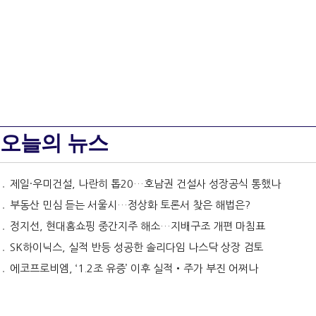
오늘의 뉴스
제일·우미건설, 나란히 톱20…호남권 건설사 성장공식 통했나
부동산 민심 듣는 서울시…정상화 토론서 찾은 해법은?
정지선, 현대홈쇼핑 중간지주 해소…지배구조 개편 마침표
SK하이닉스, 실적 반등 성공한 솔리다임 나스닥 상장 검토
에코프로비엠, ‘1.2조 유증’ 이후 실적‧주가 부진 어쩌나