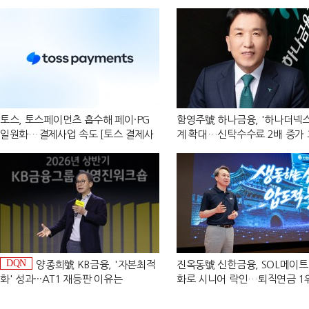
토스, 토스페이먼츠 흡수해 페이·PG
함영주號 하나금융, '하나더넥스
일원화…결제사업 속도 [토스 결제사
계 확대…신탁수수료 2배 증가
업 재편]
[금융 시니어 비즈니스 돋보기]
DQN
양종희號 KB금융, '자본최적
진옥동號 신한금융, SOL메이트
화' 성과···AT1 재등판 이유는
화로 시니어 락인…퇴직연금 1
[Capital Quality Review]]
[금융 시니어 비즈니스 돋보기]