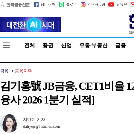
전체
증권
산업
유통·부동산
금융
금융
금융지주
김기홍號 JB금융, CET1비율 1
융사 2026 1분기 실적]
지다혜 기자
dahyeji@fntimes.com