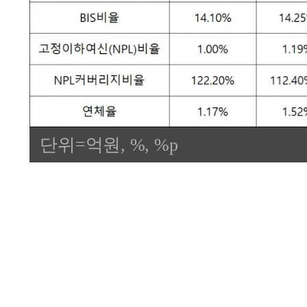
단위=억원, %, %p