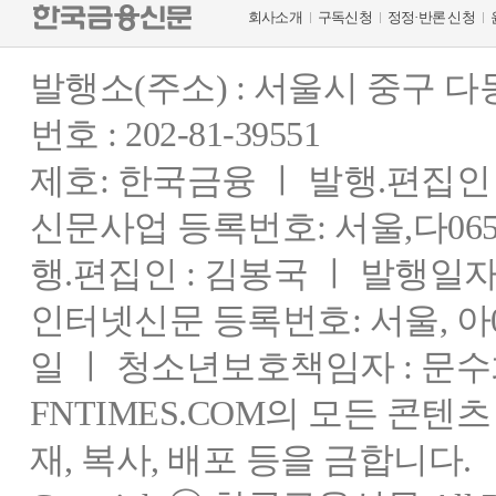
회사소개
구독신청
정정·반론 신청
발행소(주소) : 서울시 중구 
번호 : 202-81-39551
제호: 한국금융 ㅣ 발행.편집인 : 
신문사업 등록번호: 서울,다0655
행.편집인 : 김봉국 ㅣ 발행일자:
인터넷신문 등록번호: 서울, 아03
일 ㅣ 청소년보호책임자 : 문수
FNTIMES.COM의 모든 콘텐
재, 복사, 배포 등을 금합니다.