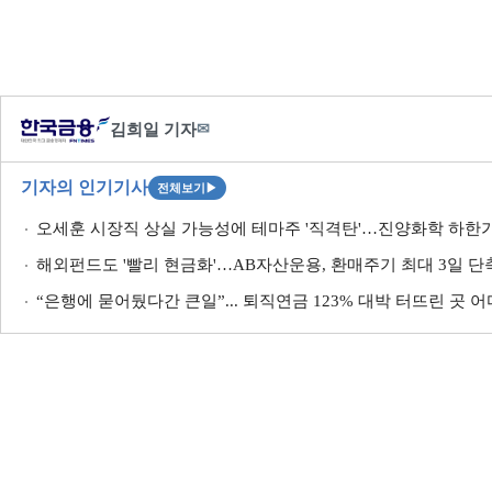
김희일 기자
✉
기자의 인기기사
전체보기
▶
오세훈 시장직 상실 가능성에 테마주 '직격탄'…진양화학 하한
해외펀드도 '빨리 현금화'…AB자산운용, 환매주기 최대 3일 단
“은행에 묻어뒀다간 큰일”... 퇴직연금 123% 대박 터뜨린 곳 어