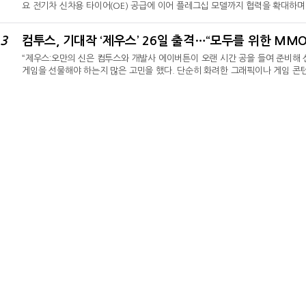
요 전기차 신차용 타이어(OE) 공급에 이어 플레그십 모델까지 협력을 확대하
글로벌 선도 타이어 기업 한국타이어앤테크놀로지㈜(대표이사 안종선·이상훈, 이하
리즈(7 Series)’의 순수 전기 모델 i7에 세계 최초 풀라인업 전기차 전용 타
3
컴투스, 기대작 ‘제우스’ 26일 출격…“모두를 위한 MMO
다.BMW 7시리즈는 브랜드 최상위 플래그십 세단으로 최신 디자인과 주행·디
“제우스:오만의 신은 컴투스와 개발사 에이버튼이 오랜 시간 공을 들여 준비해 
게임을 선물해야 하는지 많은 고민을 했다. 단순히 화려한 그래픽이나 게임 콘
고민의 결과 ‘모두를 위한 MMORPG’를 선보이자고 해답을 내렸다. 컴투스는
도록 노력할 것이다.”남재관 컴투스 대표는 7일 종로구 JW메리어트 동대문 스퀘
케이스’에서 이 같이 밝혔다.컴투스가 퍼블리싱하고 에이버튼이 개발한 제우스