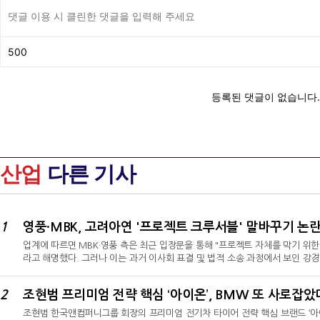
산업
다른 기사
1
영풍·MBK, 고려아연 '프로젝트 크루서블' 말바꾸기 논
업계에 따르면 MBK·영풍 측은 최근 입장문을 통해 "프로젝트 자체를 막기 위
라고 해명했다. 그러나 이는 과거 이사회 표결 및 법적 소송 과정에서 보인 강
난해 12월 열린 고려아연 이사회에서 영풍·MBK 측 추천 이사들은 미국 제련소 
등 프로젝트 관련 6개 안건 전부에 반대표를 던졌다. 당시 MBK·영풍 측은 
2
조현범 프리미엄 전략 핵심 ‘아이온’, BMW 또 사로잡았
사업 구조를 경영권 보전을 위해 고려아연의 이익을 희생한 미국 정부 등과의 
조현범 한국앤컴퍼니그룹 회장의 프리미엄 전기차 타이어 전략 핵심 브랜드 ‘아이온’