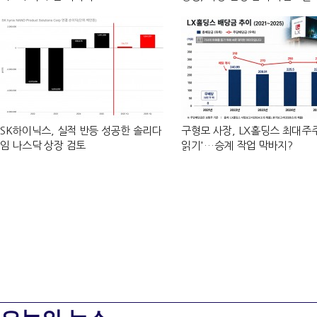
선언
SK하이닉스, 실적 반등 성공한 솔리다
구형모 사장, LX홀딩스 최대주주
임 나스닥 상장 검토
읽기'…승계 작업 막바지?