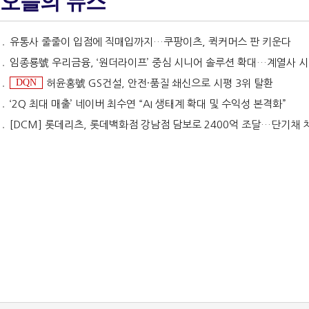
오늘의 뉴스
유통사 줄줄이 입점에 직매입까지…쿠팡이츠, 퀵커머스 판 키운다
임종룡號 우리금융, ‘원더라이프’ 중심 시니어 솔루션 확대…계열사 시너지 '관건' [금융 시니어 비즈니스
DQN
허윤홍號 GS건설, 안전·품질 쇄신으로 시평 3위 탈환
‘2Q 최대 매출’ 네이버 최수연 “AI 생태계 확대 및 수익성 본격화”
[DCM] 롯데리츠, 롯데백화점 강남점 담보로 2400억 조달…단기채 