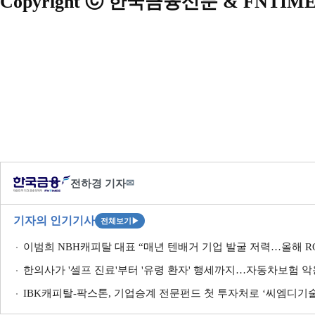
Copyright ⓒ 한국금융신문 & FNTIME
전하경 기자
✉
기자의 인기기사
전체보기
▶
이범희 NBH캐피탈 대표 “매년 텐배거 기업 발굴 저력…올해 RO
한의사가 '셀프 진료'부터 '유령 환자' 행세까지…자동차보험 악
IBK캐피탈-팍스톤, 기업승계 전문펀드 첫 투자처로 ‘씨엠디기술