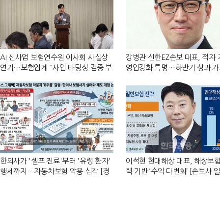
AI 신사업 보험연수원 이사회 사실상
강병관 신한EZ손보 대표, 적자 
연기…보험업계 "사업 타당성 검증 부
영업강화 특명…하반기 성과 
족" [보험연수원 AI사업 논란]
[진옥동호 신한금융, 부스트업 
한의사가 '셀프 진료'부터 '유령 환자'
이석현 현대해상 대표, 해상보험
행세까지…자동차보험 악용 심각 [경
력 기반 ‘수익 다변화ʼ [손보사 
상환자 8주룰 도입 초읽기]
험 전략 (3)]