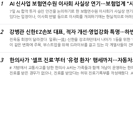
1
7일 AI 합작 투자 승인 안건을 논의하기로 한 보험연수원 이사회가 사실상 연
있다는 입장이나, 이사회 반발 등으로 이사회를 개최하기에는 현실적으로 어려울
보험연수원 이사회는 연기된 상태다. 보험업계 관계자는 "7일 열리기로 한 이
사회에서 AI 합작 투자 안건이 통과되기 어려울 거 같아 연기한 것으로 보인다
2
서 이사회 연기 이유를 묻는 질문에 "연기 이유는 내부적으로 있으며, 현재 금
진옥동 회장이 달라졌다. 일류(一流) 신한을 강조하던데서 나아가 1등을 위한 '부
이 같은 변화에 주목, 부스트업을 위해 드라이브를 걸고 있는 각 계열사들의 전
EZ손해보험 대표가 신한금융 '부스트업'으로 적자 개선, 영업 강화 특명 수행
기반을 마련했다면 하반기부터는 실제 매출 확대 성과가 나타날 것으로 보고 있
3
지주 경영전략 '부스트업' 목표로 적자 폭 완화와 영업 강화에 따른 매출 확대 
# 지방에서 교통사고를 당한 한의사 A씨는 가족들과 함께 처남이 운영하는 한의
진료를 받은 경우가 없으나, 진료를 받았다는 허위 진료기록부를 작성해줬다. 
비를 청구했다. 보험사에 덜미가 잡힌 한의사 A씨는 보험사기방지 특별법과 의
한 한의사 C씨는 본인 한의원에서 자동차로 1시간이 떨어진 지인 한의원에 내
위로 보험금을 청구했다. 해당 사고는 종결된 지 1년이 지난 후 보험사 유관 부