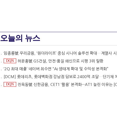
오늘의 뉴스
임종룡號 우리금융, ‘원더라이프’ 중심 시니어 솔루션 확대…계열사 시너지 '관건' [금융 시니어 비즈니스
DQN
허윤홍號 GS건설, 안전·품질 쇄신으로 시평 3위 탈환
‘2Q 최대 매출’ 네이버 최수연 “AI 생태계 확대 및 수익성 본격화”
[DCM] 롯데리츠, 롯데백화점 강남점 담보로 2400억 조달…단기채 
DQN
진옥동號 신한금융, CET1 ‘활용’ 본격화···AT1 늘린 이유는 [Capital Quality R