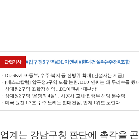
#압구정5구역
#DL이앤씨
#현대건설
#수주전
#조합
관련기사
DL·SK에코·동부, 수주·복지 등 전방위 확대 [건설사는 지금]
[데스크칼럼] 압구정5구역 도촬 논란, DL이앤씨는 왜 무리수를 뒀
상대원2구역 조합장 해임…DL이앤씨 ‘재부상’
상대원2구역 ‘운명의 4월’…시공사 교체·집행부 해임 분수령
미국 원전 1.3조 수주 노리는 현대건설, 업계 1위도 노린다
업계는 강남구청 판단에 촉각을 곤