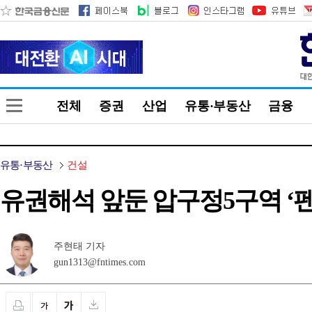
전체
증권
산업
유통·부동산
금융
유통·부동산
건설
유권해석 앞둔 압구정5구역 ‘
주현태 기자
gun1313@fntimes.com