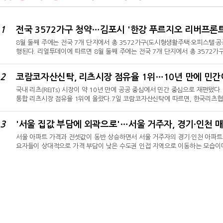
1
전국 3572가구 청약…김포시 '한강 푸르지오 리버프론트
8월 둘째 주에는 전국 7개 단지에서 총 3572가구(도시형생활주택·오피스텔·공
행된다. 리얼투데이에 따르면 8월 둘째 주에는 전국 7개 단지에서 총 3572
복주택 제외)의 청약 접수가 진행된다. 이와 함께 모델하우스 3곳이 개관하고, 
예정이다.◇ 김포·세종·부산 등 전국 7곳 청약 진행가장 규모가 큰 공급은 경
2
코람코자산신탁, 리츠시장 점유율 1위…10년 만에 민간
트'다. 시행사 한강시네폴리스개발은 오는 11일 이 단지의 1순위 청약을 받는다
국내 리츠(REITs) 시장이 약 10년 만에 공공 중심에서 민간 중심으로 재편됐
통합 리츠시장 점유율 1위에 올랐다.7일 코람코자산신탁에 따르면, 한국리츠협회
코람코자산신탁이 총자산(AUM) 16조3574억 원을 운용하며 시장점유율 12
발표했다.코람코자산신탁은 6월 말 기준 48개 리츠를 운용했다. 그동안 선두를 유
3
'서울 집값 부담에 외곽으로'…서울 거주자, 경기·인천 매
장점유율 12.7%로 근소한 차이의 2위를 기록했다. 한국리츠협회는 민관 통합 
서울 아파트 가격과 전셋값이 동반 상승하면서 서울 거주자의 경기·인천 아파트 
요자들이 상대적으로 가격 부담이 낮은 수도권 인접 지역으로 이동하는 모습이
는 분위기다.30일 한국부동산원의 '매입자거주지별 아파트매매거래현황'에 따르면
건으로 집계됐다. 이 가운데 서울 거주자의 매수는 1만2238건으로 전체의 15.
3.03%포인트 상승한 수치로, 2022년(18.38%) 이후 가장 높은 비중이다.