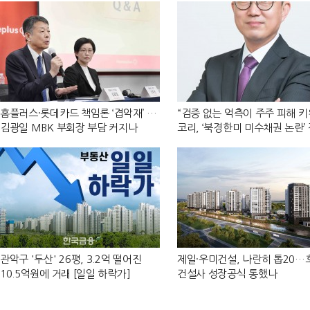
홈플러스·롯데카드 책임론 ‘겹악재’ …
“검증 없는 억측이 주주 피해 키
김광일 MBK 부회장 부담 커지나
코리, ‘북경한미 미수채권 논란’
반박
관악구 '두산' 26평, 3.2억 떨어진
제일·우미건설, 나란히 톱20
10.5억원에 거래 [일일 하락가]
건설사 성장공식 통했나