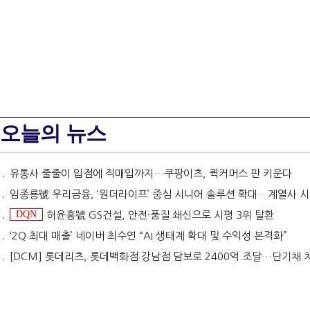
오늘의 뉴스
유통사 줄줄이 입점에 직매입까지…쿠팡이츠, 퀵커머스 판 키운다
임종룡號 우리금융, ‘원더라이프’ 중심 시니어 솔루션 확대…계열사 시너지 '관건' [금융 시니어 비즈니스
DQN
허윤홍號 GS건설, 안전·품질 쇄신으로 시평 3위 탈환
‘2Q 최대 매출’ 네이버 최수연 “AI 생태계 확대 및 수익성 본격화”
[DCM] 롯데리츠, 롯데백화점 강남점 담보로 2400억 조달…단기채 