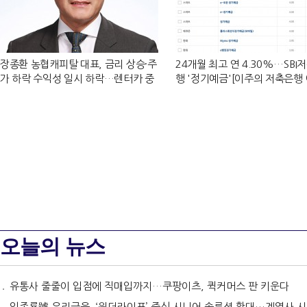
장종환 농협캐피탈 대표, 금리 상승·주
24개월 최고 연 4.30%…SBI
가 하락 수익성 일시 하락…렌터카 중
행 '정기예금'[이주의 저축은행
심 자동차금융 성장세 [2026 금융사
리-8월 1주]
상반기 실적]
오늘의 뉴스
유통사 줄줄이 입점에 직매입까지…쿠팡이츠, 퀵커머스 판 키운다
임종룡號 우리금융, ‘원더라이프’ 중심 시니어 솔루션 확대…계열사 시너지 '관건' [금융 시니어 비즈니스