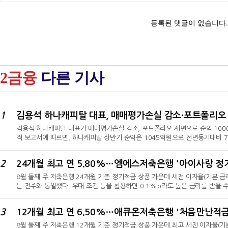
2금융
다른 기사
1
김용석 하나캐피탈 대표가 매매평가손실 감소, 포트폴리오 재편으로 순익 1000
적 보고서에 따르면, 하나캐피탈 상반기 순익은 1045억원으로 전년동기대비 7
작년 전년동기대비 86.5% 감소했던 순익을 1000억원대로 제고했다.하나캐
입은 결과"라며 "시장 변동성에 대한 선제적 대응과 우량여신 중심의 포트폴
2
었고, 이를 바탕으로 수익성이 크게 개선 됐다"라고 설명했다.평가손실·충당금
8월 둘째 주 저축은행 24개월 기준 정기적금 상품 가운데 세전 이자율(기본 금리
는 전주와 동일했다. 우대 조건 등을 활용하면 0.1%p라도 높은 금리를 받을
소비자포털에 따르면 저축은행 24개월 정기적금 가운데 세전 이자율 기준 기본
정기적금'으로 5.80%의 세전 이자율을 제공했다. 세후 이자율은 4.91%로, 
3
12개월 최고 연 6.50%…애큐온저축은행 '처음만난적금
단리 기준 12만2750원이다.이어 청주저축은행의 '단비 정기적금'이 연 5.00
8월 둘째 주 저축은행 12개월 기준 정기적금 상품 가운데 최고 세전 이자율(기본