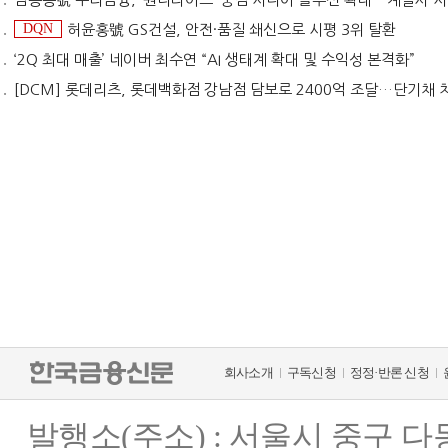
DQN
허윤홍號 GS건설, 안전·품질 쇄신으로 시평 3위 탈환
‘2Q 최대 매출’ 네이버 최수연 “AI 생태계 확대 및 수익성 본격화”
[DCM] 롯데리츠, 롯데백화점 강남점 담보로 2400억 조달…단기채 
회사소개
구독신청
정정·반론 신청
발행소(주소) : 서울시 중구 