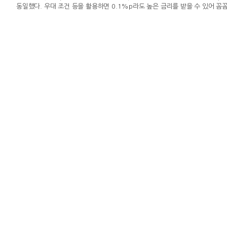
동일했다. 우대 조건 등을 활용하면 0.1%p라도 높은 금리를 받을 수 있어 
에 따르면 저축은행 12개월 정기적금 가운데 세전 이자율 기준 기본 금리가 
6.50%를 제공한다. 최고 우대금리는 8.00%로, 우대조건을 충족하면 최고 8
10만원씩 12개월 납입할 경우 받을 수 있는 이자는 단리 기준 3만5750원이다.