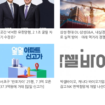
곳간 넉넉한 유한양행, 2.1조 굴릴 차
삼성·현대·DL·삼성E&A, 내실
기 수장은?
로 실적 방어…미래 먹거리 경쟁
화
서초구 '반포자이' 25평, 7.3억 오른
박셀바이오, 캐나다 바이오기업
37.3억원에 거래 [일일 신고가]
잡고 NK 면역항암제 개발 나선