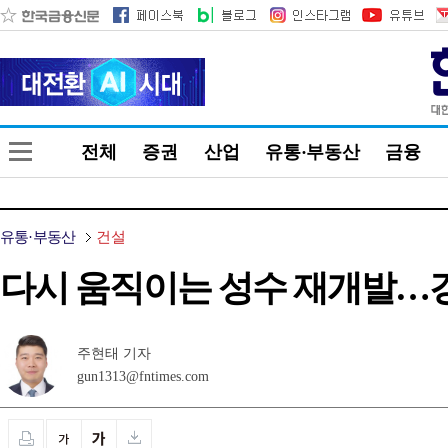
전체
증권
산업
유통·부동산
금융
유통·부동산
건설
다시 움직이는 성수 재개발…
주현태 기자
gun1313@fntimes.com