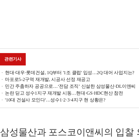
관련기사
현대·대우·롯데건설, 1Q부터 '1조 클럽' 입성…2Q 대어 사업지는?
마포로5-2구역 재개발, 시공사 선정 재공고
민간 주춤하자 공공으로…‘전담 조직’ 신설한 삼성물산·DL이앤씨
논란 딛고 성수1지구 재개발 시동…현대·GS·HDC현산 참전
'10대 건설사 모인다'…성수1·2·3·4지구 현 상황은?
삼성물산과 포스코이앤씨의 입찰 