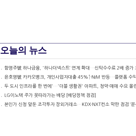
오늘의 뉴스
함영주號 하나금융, '하나더넥스트‘ 연계 확대…신탁수수료 2배 증가 효과 [금융 시니어 비즈니스
윤호영號 카카오뱅크, 개인사업자대출 45%↑·NIM 반등…플랫폼 수익화 '과제' [2026 금융사 상반기
두 도시 인프라를 한 번에'…'더블 생활권' 아파트, 청약·매매 수요 몰
LG이노텍 주가 못따라가는 배당 [배당정책 점검]
본인가 신청 앞둔 조각투자 장외거래소…KDX·NXT컨소 막판 점검 ‘분