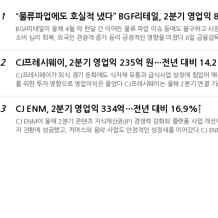
1
“물류파업에도 호실적 냈다” BGF리테일, 2분기 영업익 8
BGF리테일이 올해 4월 약 한달 간 이어진 물류 파업 이슈 등에도 불구하고 시
소비 심리 회복, 외국인 관광객 증가 등이 긍정적인 영향을 미쳤다.6일 금융
기준 2분기 매출액이 전년 같은 기간보다 6.0% 증가한 2조 4268억 원, 영업
이익은 568억 원으로 전년 동기 대비 7.6% 증가했다.상반기 기준으로는 매출액
2
CJ프레시웨이, 2분기 영업익 235억 원…전년 대비 14.
영업이익은 1230억 원으로 33.7% 증가했다.전년보다 적은 강수일수와 평균
CJ프레시웨이가 외식 경기 둔화에도 식자재 유통과 급식사업 성장에 힘입어 매
를 위한 투자 영향으로 영업이익은 줄었다.CJ프레시웨이는 올해 2분기 연결 기준
밝혔다. 매출은 전년 동기 대비 4.5% 증가했지만, 영업이익은 14.2% 감소했
동기 대비 13.3% 늘었다.외식 식자재 및 식품원료 유통사업 매출은 4184억
3
CJ ENM, 2분기 영업익 334억…전년 대비 16.9%↑
51% 성장하며 실적 개선을 견인했다. 지난 3월 지분을 인수한 B2B 식자재 
CJ ENM이 올해 2분기 콘텐츠 지식재산권(IP) 경쟁력 강화와 플랫폼 사업 
자 전환에 성공했고, 커머스와 음악 사업도 안정적인 성장세를 이어갔다.CJ ENM
익 334억 원을 기록했다고 6일 공시했다. 영업이익은 전년 동기 대비 16.9%
억 원으로 전년 동기보다 80.6% 줄었으나 직전 분기와 비교하면 흑자로 돌아
110억 원을 기록하며 실적 개선을 이끌었다. 글로벌 파트너십을 통한 브랜드관