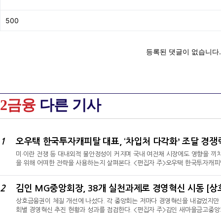
2금융
다른 기사
1
오우택 한국투자캐피탈 대표, ‘차입처 다각화ʼ 조달 경쟁력 
미·이란 전쟁 등 대내외적 불안정성이 커지며 국내 여전채 시장에도 영향을 끼
을 위해 어떠한 전략을 사용하는지 살펴본다. <편집자 주>오우택 한국투자캐피
금리 완화에 적극 대응하고 있다.2일 캐피탈 업계에 따르면, 한국투자캐피탈은
대출을 받았다. 금리 상승기에 은행 차입이 금리부담이 적어 조달처로 가장 많이
2
김인 MG중앙회장, 38개 실천과제로 경영혁신 시동 [상
반기에 우리은행 외화대출을 통해 회사채 금리보다 50bp 이상 낮게 차입했다"라
상호금융권이 체질 개선에 나섰다. 각 중앙회는 저마다 경영혁신을 내걸었지만
회별 경영혁신 추진 현황과 성과를 점검한다. <편집자 주>김인 새마을금고중
으로 새마을금고 건전성 회복에 나선다. 연임 2기 공약은 5대 전략과제·38개