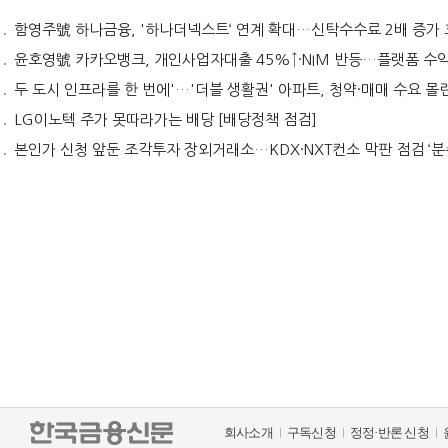
함영주號 하나금융, '하나더넥스트‘ 연계 확대…신탁수수료 2배 증가 효과 [금융 시니어 비즈니스
윤호영號 카카오뱅크, 개인사업자대출 45%↑·NIM 반등…플랫폼 수익화 '과제' [2026 금융사 상반기
두 도시 인프라를 한 번에'…'더블 생활권' 아파트, 청약·매매 수요 몰
LG이노텍 주가 못따라가는 배당 [배당정책 점검]
본인가 신청 앞둔 조각투자 장외거래소…KDX·NXT컨소 막판 점검 ‘분
회사소개
구독신청
정정·반론 신청