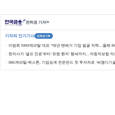
전하경 기자
✉
기자의 인기기사
전체보기
▶
이범희 NBH캐피탈 대표 “매년 텐배거 기업 발굴 저력…올해 RO
한의사가 '셀프 진료'부터 '유령 환자' 행세까지…자동차보험 악
IBK캐피탈-팍스톤, 기업승계 전문펀드 첫 투자처로 ‘씨엠디기술