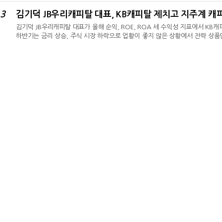
마을금고중앙회에 따르면 건전성 개선 지원을 위한 '새마을금고 경영합리화기금'
3
내부 검토 단계다.새마을금고중앙회 관계자는 "새마을금고 건전성 개선 지원을
김기덕 JB우리캐피탈 대표가 올해 순익, ROE, ROA 세 수익성 지표에서 KB
하반기는 금리 상승, 주식 시장 하락으로 업황이 좋지 않은 상황에서 전략 상품
정비한다는 계획이다.2일 JB금융지주 2026년 상반기 실적보고서에 따르면, 
탈사인 KB캐피탈을 제치고 순익 1위를 차지했다. KB캐피탈 상반기 순익은 13
유가증권이 수익성 견인…KB캐피탈 대비 ROA·ROE 우위JB우리캐피탈 상반기 