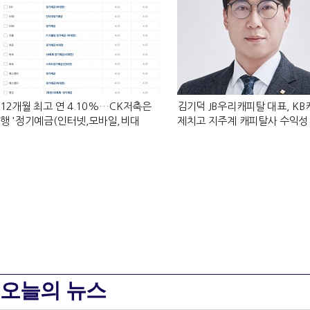
12개월 최고 연 4.10%…CK저축은
김기덕 JB우리캐피탈 대표, K
행 '정기예금(인터넷,모바일,비대
제치고 지주계 캐피탈사 수익성
면)'[이주의 저축은행 예금금리-8월 1
하반기 외국인 대상 상품 재정
주]
[2026 금융사 상반기 실적]
오늘의 뉴스