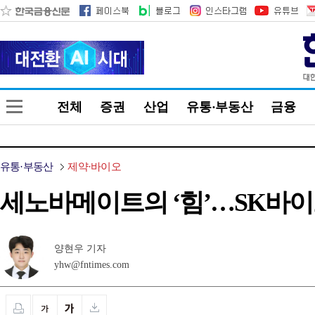
전체
증권
산업
유통·부동산
금융
유통·부동산
제약·바이오
세노바메이트의 ‘힘’…SK바이
양현우 기자
yhw@fntimes.com