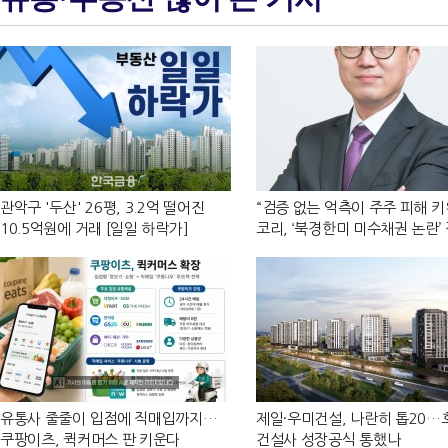
관악구 '두산' 26평, 3.2억 떨어진
“검증 없는 억측이 주주 피해 키
10.5억원에 거래 [일일 하락가]
코리, ‘북경한미 미수채권 논란’
반박
유통사 줄줄이 입점에 직매입까지…
제일·우미건설, 나란히 톱20
쿠팡이츠, 퀵커머스 판 키운다
건설사 성장공식 통했나