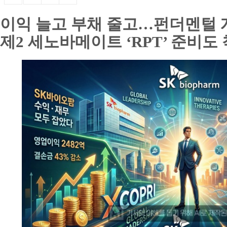
이익 늘고 부채 줄고…펀더멘털 
제2 세노바메이트 ‘RPT’ 준비도