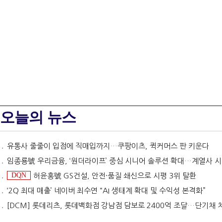
오늘의 뉴스
유통사 줄줄이 입점에 직매입까지…쿠팡이츠, 퀵커머스 판 키운다
임종룡號 우리금융, ‘원더라이프’ 중심 시니어 솔루션 확대…계열사 시너지 '관건' [금융 시니어 비즈니스
DQN
허윤홍號 GS건설, 안전·품질 쇄신으로 시평 3위 탈환
‘2Q 최대 매출’ 네이버 최수연 “AI 생태계 확대 및 수익성 본격화”
[DCM] 롯데리츠, 롯데백화점 강남점 담보로 2400억 조달…단기채 