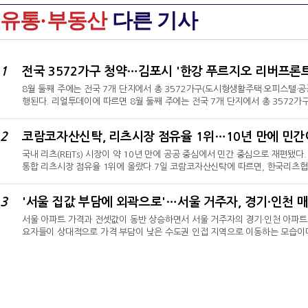
유통·부동산
다른 기사
1
전국 3572가구 청약…김포시 '한강 푸르지오 리버프론트
8월 둘째 주에는 전국 7개 단지에서 총 3572가구(도시형생활주택·오피스텔·공
행된다. 리얼투데이에 따르면 8월 둘째 주에는 전국 7개 단지에서 총 3572
복주택 제외)의 청약 접수가 진행된다. 이와 함께 모델하우스 3곳이 개관하고, 
예정이다.◇ 김포·세종·부산 등 전국 7곳 청약 진행가장 규모가 큰 공급은 경
2
코람코자산신탁, 리츠시장 점유율 1위…10년 만에 민간
트'다. 시행사 한강시네폴리스개발은 오는 11일 이 단지의 1순위 청약을 받는다
국내 리츠(REITs) 시장이 약 10년 만에 공공 중심에서 민간 중심으로 재편됐
통합 리츠시장 점유율 1위에 올랐다.7일 코람코자산신탁에 따르면, 한국리츠협회
코람코자산신탁이 총자산(AUM) 16조3574억 원을 운용하며 시장점유율 12
발표했다.코람코자산신탁은 6월 말 기준 48개 리츠를 운용했다. 그동안 선두를 유
3
'서울 집값 부담에 외곽으로'…서울 거주자, 경기·인천 매
장점유율 12.7%로 근소한 차이의 2위를 기록했다. 한국리츠협회는 민관 통합 
서울 아파트 가격과 전셋값이 동반 상승하면서 서울 거주자의 경기·인천 아파트 
요자들이 상대적으로 가격 부담이 낮은 수도권 인접 지역으로 이동하는 모습이
는 분위기다.30일 한국부동산원의 '매입자거주지별 아파트매매거래현황'에 따르면
건으로 집계됐다. 이 가운데 서울 거주자의 매수는 1만2238건으로 전체의 15.
3.03%포인트 상승한 수치로, 2022년(18.38%) 이후 가장 높은 비중이다.