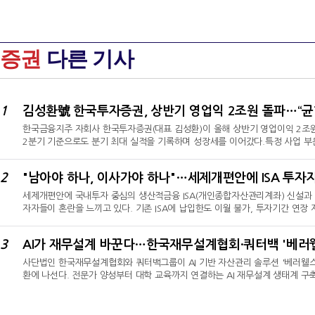
증권
다른 기사
1
한국금융지주 자회사 한국투자증권(대표 김성환)이 올해 상반기 영업이익 2조원
2분기 기준으로도 분기 최대 실적을 기록하며 성장세를 이어갔다.특정 사업 부
했다는 설명이다.거래대금 증가…금융상품 판매 호조한국금융지주의 자회사 한국
조1701억원, 당기순이익(지배지분 기준)이 1조7274억원으로 잠정 집계됐다고 
2
"남아야 하나, 이사가야 하나"…세제개편안에 ISA 투자
68.8% 증가한 수치다. 한국투자증권은 반기 만에 지난해 연간 영업이익 2조3
세제개편안에 국내투자 중심의 생산적금융 ISA(개인종합자산관리계좌) 신설과 함
자자들이 혼란을 느끼고 있다. 기존 ISA에 납입한도 이월 불가, 투자기간 연장
고 국내상장 해외 ETF(상장지수펀드)를 매수한 개인투자자 등의 투자 경로와 전략
생산적금융 ISA 신설6일 금융투자업계에 따르면, 재정경제부가 지난 3일 발표한 
3
AI가 재무설계 바꾼다…한국재무설계협회·쿼터백 '베러
택권 축소 제약이 발생한다는 평가가 나온다.그동안 ISA는 다양한 금융상품을
사단법인 한국재무설계협회와 쿼터백그룹이 AI 기반 자산관리 솔루션 '베러웰스(Be
환에 나선다. 전문가 양성부터 대학 교육까지 연결하는 AI 재무설계 생태계 
그룹과 '디지털 기반 생애 자산관리 서비스' 업무협약(MOU)을 체결했다고 밝혔
현장과 교육을 연계하는 협력 체계를 구축하기로 했다.협력의 중심에는 쿼터백그룹
AFPK 자격인증자들에게 베러웰스 체험 기회를 제공해 AI를 활용한 재무상담 