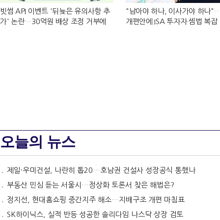
빗썸 API 이벤트 '뒤늦은 유의사항 추
"남아야 하나, 이사가야 하나"
가' 논란…30억원 배상 조정 거부에
개편안에 ISA 투자자 셈법 복잡
이용자 반발
오늘의 뉴스
제일·우미건설, 나란히 톱20…호남권 건설사 성장공식 통했나
부동산 민심 듣는 서울시…정상화 토론서 찾은 해법은?
정지선, 현대홈쇼핑 중간지주 해소…지배구조 개편 마침표
SK하이닉스, 실적 반등 성공한 솔리다임 나스닥 상장 검토