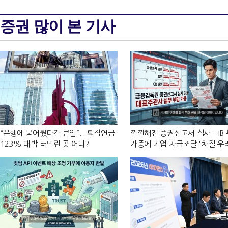
증권 많이 본 기사
“은행에 묻어뒀다간 큰일”... 퇴직연금
깐깐해진 증권신고서 심사…IB
123% 대박 터뜨린 곳 어디?
가중에 기업 자금조달 '차질 우려