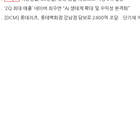
‘2Q 최대 매출’ 네이버 최수연 “AI 생태계 확대 및 수익성 본격화”
[DCM] 롯데리츠, 롯데백화점 강남점 담보로 2400억 조달…단기채 