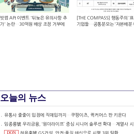
빗썸 API 이벤트 '뒤늦은 유의사항 추
[THE COMPASS] 행동주의 ‘
가' 논란…30억원 배상 조정 거부에
기업들…공통분모는 ‘자본배분 
이용자 반발
오늘의 뉴스
유통사 줄줄이 입점에 직매입까지…쿠팡이츠, 퀵커머스 판 키운다
임종룡號 우리금융, ‘원더라이프’ 중심 시니어 솔루션 확대…계열사 시너지 '관건' [금융 시니어 비즈니스
DQN
허윤홍號 GS건설, 안전·품질 쇄신으로 시평 3위 탈환