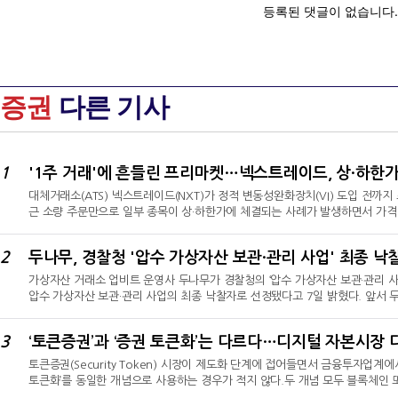
증권
다른 기사
1
'1주 거래'에 흔들린 프리마켓…넥스트레이드, 상·하한
대체거래소(ATS) 넥스트레이드(NXT)가 정적 변동성완화장치(VI) 도입 전까
근 소량 주문만으로 일부 종목이 상·하한가에 체결되는 사례가 발생하면서 가격 
일 ‘넥스트레이드 프리마켓 SK하이닉스 하한가 사례에 대한 설명’ 자료를 통해 오
하한가 주문을 제한한다고 밝혔다.1주 거래에도 상·하한가…가격 왜곡 우려지난달
2
두나무, 경찰청 '압수 가상자산 보관·관리 사업' 최종 낙
달 들어서도 삼성전기와 알테오젠이 각각 1주 매수만으로 상한가를 기록했다. 
가상자산 거래소 업비트 운영사 두나무가 경찰청의 ‘압수 가상자산 보관·관리 
압수 가상자산 보관·관리 사업의 최종 낙찰자로 선정됐다고 7일 밝혔다. 앞서 
월렛 기반…365일 24시간 실시간 대응 관제 인프라이번 사업은 경찰청이 수
적으로 관리할 수 있는 체계를 구축하기 위해 추진됐다. 계약 기간은 1년이다
3
‘토큰증권’과 ‘증권 토큰화’는 다르다…디지털 자본시장 
‘업비트 커스터디’를 통해 보관·관리된다. 업비트 커스터디는 야간과 휴일에도 
토큰증권(Security Token) 시장이 제도화 단계에 접어들면서 금융투자업계에
토큰화’를 동일한 개념으로 사용하는 경우가 적지 않다.두 개념 모두 블록체인
점과 목적은 다르다. 토큰증권이 기존 금융시장 밖에 있거나 전통적인 방식으로